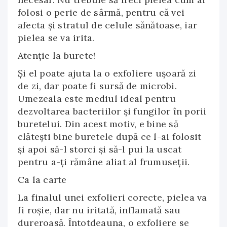
folosi o perie de sârmă, pentru că vei
afecta şi stratul de celule sănătoase, iar
pielea se va irita.
Atenţie la burete!
Şi el poate ajuta la o exfoliere uşoară zi
de zi, dar poate fi sursă de microbi.
Umezeala este mediul ideal pentru
dezvoltarea bacteriilor şi fungilor în porii
buretelui. Din acest motiv, e bine să
clăteşti bine buretele după ce l-ai folosit
şi apoi să-l storci şi să-l pui la uscat
pentru a-ţi rămâne aliat al frumuseţii.
Ca la carte
La finalul unei exfolieri corecte, pielea va
fi roşie, dar nu iritată, inflamată sau
dureroasă. Întotdeauna, o exfoliere se