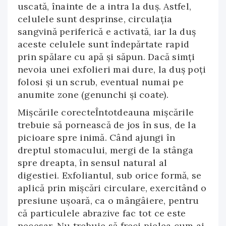
uscată, înainte de a intra la duş. Astfel,
celulele sunt desprinse, circulaţia
sangvină periferică e activată, iar la duş
aceste celulele sunt îndepărtate rapid
prin spălare cu apă şi săpun. Dacă simţi
nevoia unei exfolieri mai dure, la duş poţi
folosi şi un scrub, eventual numai pe
anumite zone (genunchi şi coate).
Mişcările corecteÎntotdeauna mişcările
trebuie să pornească de jos în sus, de la
picioare spre inimă. Când ajungi în
dreptul stomacului, mergi de la stânga
spre dreapta, în sensul natural al
digestiei. Exfoliantul, sub orice formă, se
aplică prin mişcări circulare, exercitând o
presiune uşoară, ca o mângâiere, pentru
că particulele abrazive fac tot ce este
necesar. Nu trebuie să freci pielea cum ai