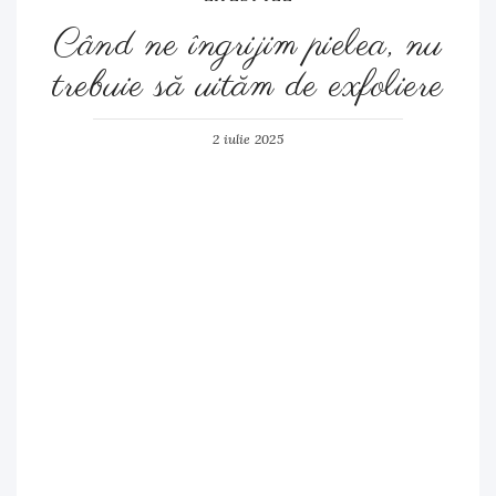
Când ne îngrijim pielea, nu
trebuie să uităm de exfoliere
2 iulie 2025