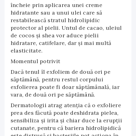
încheie prin aplicarea unei creme
hidratante sau a unui ulei care să
restabilească stratul hidrolipidic
protector al pielii. Untul de cacao, uleiul
de cocos şi shea vor aduce pielii
hidratare, catifelare, dar şi mai multă
elasticitate.
Momentul potrivit
Dacă tenul îl exfoliem de două ori pe
săptămână, pentru restul corpului
exfolierea poate fi doar săptămânală, iar
vara, de două ori pe săptămână.
Dermatologii atrag atenția că o exfoliere
prea des făcută poate deshidrata pielea,
sensibiliza şi irita și chiar duce la erupţii
cutanate, pentru că bariera hidrolipidică
este distrusă şi bacteriile pot acţiona în