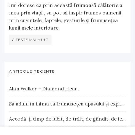
Îmi doresc ca prin această frumoasă călătorie a
mea prin viață , sa pot să inspir frumos oamenii,
prin cuvintele, faptele, gesturile și frumusețea
lumii mele interioare.
CITESTE MAI MULT
ARTICOLE RECENTE
Alan Walker – Diamond Heart
Să aduni în inima ta frumuseţea apusului şi explozia nesfârşită a răsăritului
Acordă-ţi timp de iubit, de trăit, de gândit, de iertat
La Terre Cosmetics – Frumuseţea autentică, inspirată din natură