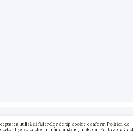
tarea utilizării fişierelor de tip cookie conform Politicii de
© 2018 - 2022 CredeInTine.com. Toate drepturile rezervate.
cestor fişiere cookie urmând instrucțiunile din Politica de Coo