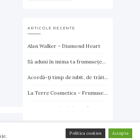
ARTICOLE RECENTE
Alan Walker – Diamond Heart
Să aduni în inima ta frumuseţea apusului şi explozia nesfârşită a răsăritului
Acordă-ţi timp de iubit, de trăit, de gândit, de iertat
La Terre Cosmetics – Frumuseţea autentică, inspirată din natură
Surse naturale de biotină care încurajează creşterea părului. Vitamina B7 susţine sănătatea părului, pielii şi unghiilor
Politica cookies
Accepta
kie.