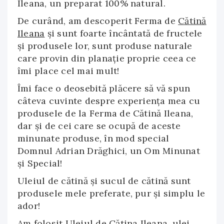
Ileana, un preparat 100% natural.
De curând, am descoperit Ferma de
Cătină
Ileana
şi sunt foarte încântată de fructele
şi produsele lor, sunt produse naturale
care provin din planaţie proprie ceea ce
îmi place cel mai mult!
Îmi face o deosebită plăcere să vă spun
câteva cuvinte despre experienţa mea cu
produsele de la Ferma de Cătină Ileana,
dar şi de cei care se ocupă de aceste
minunate produse, în mod special
Domnul Adrian Drăghici, un Om Minunat
şi Special!
Uleiul de cătină şi sucul de cătină sunt
produsele mele preferate, pur şi simplu le
ador!
Am folosit Uleiul de Cătina Ileana, ulei