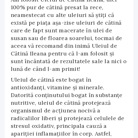
100% pur de cătină presat la rece,
neamestecat cu alte uleiuri să ştiţi că
există pe piaţa aşa-zise uleiuri de cătină
care de fapt sunt macerate în ulei de
susan sau de floarea soarelui, tocmai de
aceea vă recomand din inimă Uleiul de
Cătină Ileana pentru că l-am folosit şi
sunt încântată de rezultatele sale la nici o
lună de când l-am primit!
Uleiul de cătină este bogat în
antioxidanţi, vitamine şi minerale.
Datorită conţinutului bogat în substanţe
nutritive, uleiul de cătină protejează
organismul de acţiunea nocivă a
radicalilor liberi şi protejează celulele de
stresul oxidativ, principala cauză a
apariţiei inflamaţiilor în corp. Astfel,