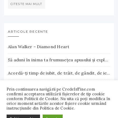
CITESTE MAI MULT
ARTICOLE RECENTE
Alan Walker – Diamond Heart
Să aduni în inima ta frumuseţea apusului şi explozia nesfârşită a răsăritului
Acordă-ţi timp de iubit, de trăit, de gândit, de iertat
La Terre Cosmetics – Frumuseţea autentică, inspirată din natură
Prin continuarea navigării pe CredeInTine.com
confirmi acceptarea utilizării fişierelor de tip cookie
conform Politicii de Cookie. Nu uita că poți modifica în
Surse naturale de biotină care încurajează creşterea părului. Vitamina B7 susţine sănătatea părului, pielii şi unghiilor
orice moment setările acestor fişiere cookie urmând
instrucțiunile din Politica de Cookie.
© 2018 - 2022 CredeInTine.com. Toate drepturile