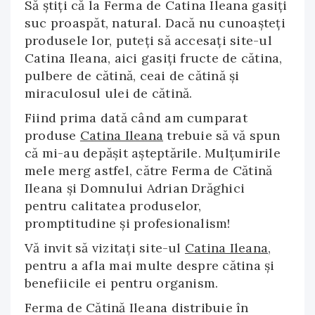
Să ştiţi că la Ferma de Catina Ileana gasiţi
suc proaspăt, natural. Dacă nu cunoaşteţi
produsele lor, puteţi să accesaţi site-ul
Catina Ileana, aici gasiţi fructe de cătina,
pulbere de cătină, ceai de cătină şi
miraculosul ulei de cătină.
Fiind prima dată când am cumparat
produse
Catina Ileana
trebuie să vă spun
că mi-au depăşit aşteptările. Mulţumirile
mele merg astfel, către Ferma de Cătină
Ileana şi Domnului Adrian Drăghici
pentru calitatea produselor,
promptitudine şi profesionalism!
Vă invit să vizitați site-ul
Catina Ileana
,
pentru a afla mai multe despre cătina şi
benefiicile ei pentru organism.
Ferma de Cătină Ileana distribuie în