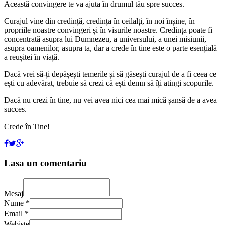
Această convingere te va ajuta în drumul tău spre succes.
Curajul vine din credință, credința în ceilalți, în noi înșine, în
propriile noastre convingeri și în visurile noastre. Credința poate fi
concentrată asupra lui Dumnezeu, a universului, a unei misiunii,
asupra oamenilor, asupra ta, dar a crede în tine este o parte esențială
a reușitei în viață.
Dacă vrei să-ți depășești temerile și să găsești curajul de a fi ceea ce
ești cu adevărat, trebuie să crezi că ești demn să îți atingi scopurile.
Dacă nu crezi în tine, nu vei avea nici cea mai mică șansă de a avea
succes.
Crede în Tine!
Lasa un comentariu
Mesaj
Nume *
Email *
Webiste