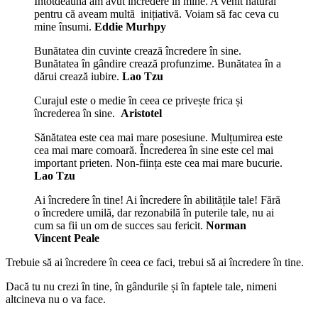
Întotdeauna am avut încredere în mine. A venit natural
pentru că aveam multă inițiativă. Voiam să fac ceva cu
mine însumi.
Eddie Murhpy
Bunătatea din cuvinte crează încredere în sine.
Bunătatea în gândire crează profunzime. Bunătatea în a
dărui crează iubire.
Lao Tzu
Curajul este o medie în ceea ce privește frica și
încrederea în sine.
Aristotel
Sănătatea este cea mai mare posesiune. Mulțumirea este
cea mai mare comoară. Încrederea în sine este cel mai
important prieten. Non-ființa este cea mai mare bucurie.
Lao Tzu
Ai încredere în tine! Ai încredere în abilitățile tale! Fără
o încredere umilă, dar rezonabilă în puterile tale, nu ai
cum sa fii un om de succes sau fericit.
Norman
Vincent Peale
Trebuie să ai încredere în ceea ce faci, trebui să ai încredere în tine.
Dacă tu nu crezi în tine, în gândurile și în faptele tale, nimeni
altcineva nu o va face.