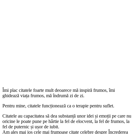
Îmi plac citatele foarte mult deoarece mă inspiră frumos, îmi
ghidează viața frumos, mă îndrumă zi de zi.
Pentru mine, citatele funcționează ca o terapie pentru suflet.
Citatele au capacitatea să dea substanță unor idei și emoții pe care nu
oricine le poate pune pe hârtie la fel de elocvent, la fel de frumos, la
fel de puternic și ușor de iubit.
Am ales mai jos cele mai frumoase citate celebre despre Încrederea