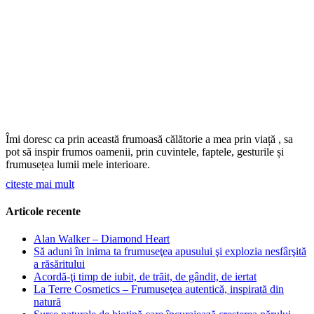
Îmi doresc ca prin această frumoasă călătorie a mea prin viață , sa
pot să inspir frumos oamenii, prin cuvintele, faptele, gesturile și
frumusețea lumii mele interioare.
citeste mai mult
Articole recente
Alan Walker – Diamond Heart
Să aduni în inima ta frumuseţea apusului şi explozia nesfârşită
a răsăritului
Acordă-ţi timp de iubit, de trăit, de gândit, de iertat
La Terre Cosmetics – Frumuseţea autentică, inspirată din
natură