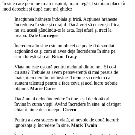
în sine care pe mine m-au inspirat, m-am regăsit și mi-au plăcut în
mod deosebit și după care mă ghidez.
Inacțiunea hrănește îndoiala și frică. Acțiunea hrănește
încrederea în sine și curajul. Dacă vrei să cucerești frica,
nu sta acasă gândindu-te la asta. Ieși afară și treci la
treabă.
Dale Carnegie
Încrederea în sine este un obicei ce poate fi dezvoltat
acționând ca și cum ai avea deja încrederea în sine pe
care dorești să o ai.
Brian Tracy
Viața nu este ușoară pentru niciunul dintre noi. Și ce-i
cu asta? Trebuie sa avem perseverență și mai presus de
toate, încredere în noi înșine. Trebuie sa credem ca
suntem talentați pentru a face ceva și acel lucru trebuie
obținut.
Marie Curie
Dacă nu ai deloc încredere în tine, ești de două ori
învins în cursa vieții. Având încredere în sine, ai câstigat
chiar înainte de a începe.
Cicero
Pentru a avea succes în viată, ai nevoie de două lucruri:
ignoranța și încredere în sine.
Mark Twain