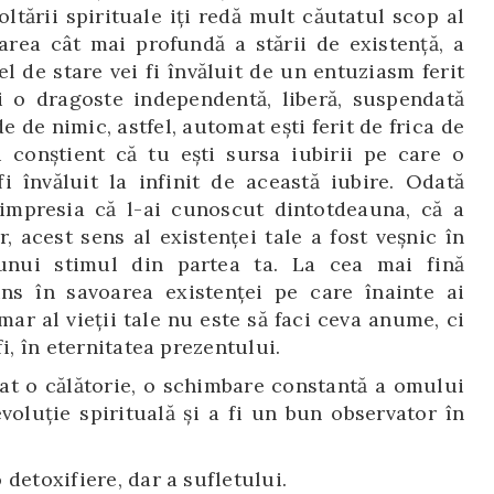
ltării spirituale iți redă mult căutatul scop al
tarea cât mai profundă a stării de existență, a
fel de stare vei fi învăluit de un entuziasm ferit
i o dragoste independentă, liberă, suspendată
e de nimic, astfel, automat ești ferit de frica de
i conștient că tu ești sursa iubirii pe care o
fi învăluit la infinit de această iubire. Odată
 impresia că l-ai cunoscut dintotdeauna, că a
ăr, acest sens al existenței tale a fost veșnic în
 unui stimul din partea ta. La cea mai fină
uns în savoarea existenței pe care înainte ai
mar al vieții tale nu este să faci ceva anume, ci
i, în eternitatea prezentului.
rat o călătorie, o schimbare constantă a omului
voluție spirituală și a fi un bun observator în
detoxifiere, dar a sufletului.