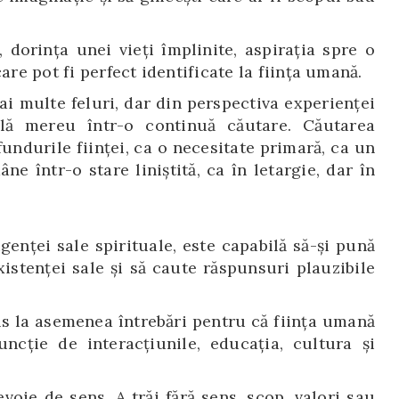
, dorința unei vieți împlinite, aspirația spre o
are pot fi perfect identificate la ființa umană.
ai multe feluri, dar din perspectiva experienței
flă mereu într-o continuă căutare. Căutarea
ăfundurile ființei, ca o necesitate primară, ca un
e într-o stare liniștită, ca în letargie, dar în
genței sale spirituale, este capabilă să-și pună
xistenței sale și să caute răspunsuri plauzibile
s la asemenea întrebări pentru că ființa umană
uncție de interacțiunile, educația, cultura și
oie de sens. A trăi fără sens, scop, valori sau