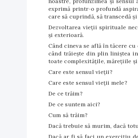
noastre, profunzimea și sensul 
exprimă printr-o profundă aspiraț
care să cuprindă, să transcedă și
Dezvoltarea vieții spirituale nec
și exterioară.
Când cineva se află în tăcere cu 
când trăiește din plin liniștea i
toate complexitățile, mărețiile și
Care este sensul vieții?
Care este sensul vieții mele?
De ce trăim?
De ce suntem aici?
Cum să trăim?
Dacă trebuie să murim, dacă totul
Dacă ar fi să faci un exercițiu d