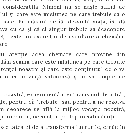
 considerabilă. Nimeni nu se naște știind de
 lui și care este misiunea pe care trebuie să o
 sale. Pe măsură ce își dezvoltă viața, își dă
va cu ea și că el singur trebuie să descopere
eții este un exercițiu de ascultare a chemării
are.
cu atenție acea chemare care provine din
ne dăm seama care este misiunea pe care trebuie
tenței noastre și care este conținutul ce o va
 din ea o viață valoroasă și o va umple de
 noastră, experimentăm entuziasmul de a trăi,
ție, pentru că “trebuie” sau pentru a ne rezolva
ăm deoarece se află la mijloc vocația noastră,
plinindu-le, ne simțim pe deplin satisfăcuți.
acitatea ei de a transforma lucrurile, crede în