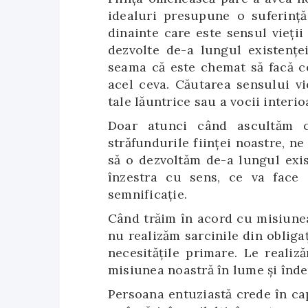
idealuri presupune o suferință
dinainte care este sensul vieții
dezvolte de-a lungul existenței
seama că este chemat să facă ce
acel ceva. Căutarea sensului vi
tale lăuntrice sau a vocii interio
Doar atunci când ascultăm 
străfundurile ființei noastre, 
să o dezvoltăm de-a lungul exis
înzestra cu sens, ce va face
semnificație.
Când trăim în acord cu misiunea
nu realizăm sarcinile din obliga
necesitățile primare. Le realiz
misiunea noastră în lume și înde
Persoana entuziastă crede în cap