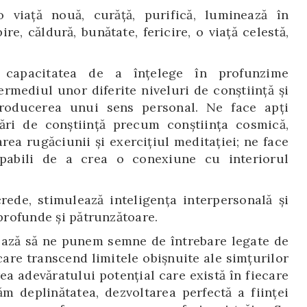
o viaţă nouă, curăţă, purifică, luminează în
ire, căldură, bunătate, fericire, o viață celestă,
că capacitatea de a înțelege în profunzime
ermediul unor diferite niveluri de conștiință și
roducerea unui sens personal. Ne face apți
tări de conștiință precum conștiința cosmică,
ea rugăciunii și exercițiul meditației; ne face
apabili de a crea o conexiune cu interiorul
ede, stimulează inteligența interpersonală și
 profunde și pătrunzătoare.
lează să ne punem semne de întrebare legate de
care transcend limitele obișnuite ale simțurilor
ea adevăratului potențial care există în fiecare
m deplinătatea, dezvoltarea perfectă a ființei