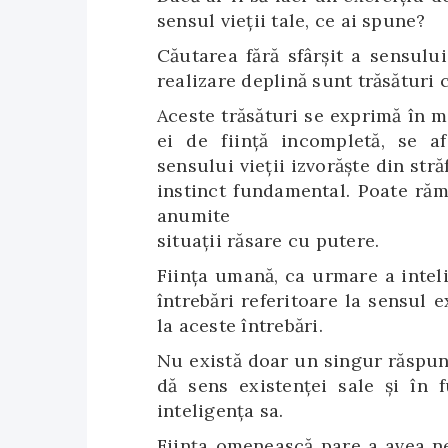
sensul vieții tale, ce ai spune?
Căutarea fără sfârșit a sensului
realizare deplină sunt trăsături c
Aceste trăsături se exprimă în m
ei de ființă incompletă, se a
sensului vieții izvorăște din str
instinct fundamental. Poate rămân
anumite
situații răsare cu putere.
Ființa umană, ca urmare a inteli
întrebări referitoare la sensul e
la aceste întrebări.
Nu există doar un singur răspun
dă sens existenței sale și în f
inteligența sa.
Ființa omenească pare a avea nev