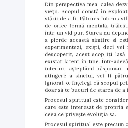
Din perspectiva mea, calea dezvo
vieții. Scopul constă în exploa
stării de a fi. Pătruns într-o ast
de orice formă mentală, trăieșt
într-un vid pur. Starea nu depind
a pierde această simțire și eșt
experimentezi, exiști, deci vei 
descoperit, acest scop iți lasă
existat latent în tine. Într-adev
interior, așteptând răspunsul
atingere a sinelui, vei fi pătr
ignorat-o. înțelegi că scopul pri
doar să te bucuri de starea de a f
Procesul spiritual este conside
care este interesat de propria e
ceea ce privește evoluția sa.
Procesul spiritual este precum o 