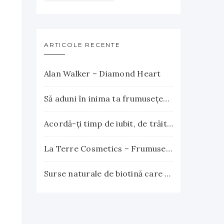
ARTICOLE RECENTE
Alan Walker – Diamond Heart
Să aduni în inima ta frumuseţea apusului şi explozia nesfârşită a răsăritului
Acordă-ţi timp de iubit, de trăit, de gândit, de iertat
La Terre Cosmetics – Frumuseţea autentică, inspirată din natură
Surse naturale de biotină care încurajează creşterea părului. Vitamina B7 susţine sănătatea părului, pielii şi unghiilor