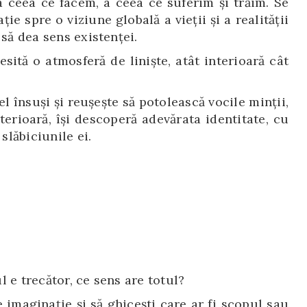
a ceea ce facem, a ceea ce suferim și trăim. Se
ie spre o viziune globală a vieții și a realității
 să dea sens existenței.
esită o atmosferă de liniște, atât interioară cât
el însuși și reușește să potolească vocile minții,
nterioară, își descoperă adevărata identitate, cu
 slăbiciunile ei.
 e trecător, ce sens are totul?
e imaginație și să ghicești care ar fi scopul sau