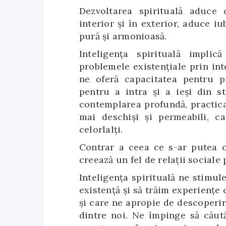
Dezvoltarea spirituală aduce 
interior şi în exterior, aduce iub
pură și armonioasă.
Inteligența spirituală impli
problemele existențiale prin int
ne oferă capacitatea pentru p
pentru a intra și a ieși din s
contemplarea profundă, practicar
mai deschiși și permeabili, c
celorlalți.
Contrar a ceea ce s-ar putea cr
creează un fel de relații sociale
Inteligența spirituală ne stimu
existență și să trăim experiențe 
și care ne apropie de descoperir
dintre noi. Ne împinge să căută