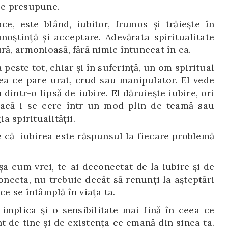
 le presupune.
e, este blând, iubitor, frumos și trăiește în
oștință și acceptare. Adevărata spiritualitate
ură, armonioasă, fără nimic întunecat în ea.
este tot, chiar și în suferință, un om spiritual
a ce pare urat, crud sau manipulator. El vede
intr-o lipsă de iubire. El dăruiește iubire, ori
dacă i se cere într-un mod plin de teamă sau
ia spiritualității.
e că iubirea este răspunsul la fiecare problemă
șa cum vrei, te-ai deconectat de la iubire și de
onecta, nu trebuie decât să renunți la așteptări
ce se întâmplă în viața ta.
 implica și o sensibilitate mai fină în ceea ce
t de tine și de existența ce emană din sinea ta.