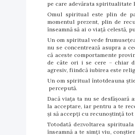
pe care adevărata spiritualitate
Omul spiritual este plin de pac
momentul prezent, plin de recun
înseamnă să ai o viaţă celestă, p
Un om spiritual vede frumusețea p
nu se concentrează asupra a cee
că aceste comportamente provin d
de câte ori i se cere – chiar 
agresiv, fiindcă iubirea este relig
Un om spiritual întotdeauna ști
percepută.
Dacă viața ta nu se desfășoară a
la acceptare, iar pentru a te rec
și să accepți cu recunoștință tot 
Totodată dezvoltarea spirituala
înseamnă a te simți viu, conștien