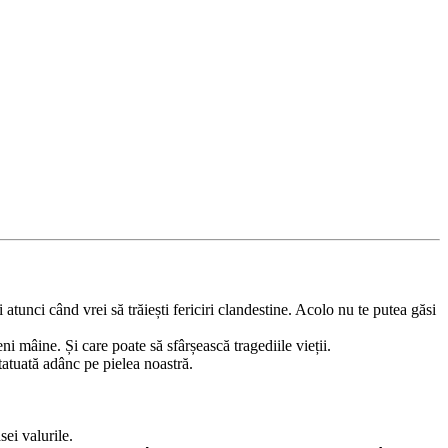
 atunci când vrei să trăiești fericiri clandestine. Acolo nu te putea găsi
ni mâine. Și care poate să sfârșească tragediile vieții.
tatuată adânc pe pielea noastră.
sei valurile.