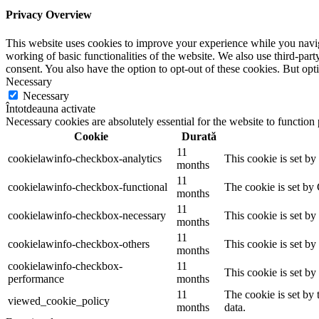
Privacy Overview
This website uses cookies to improve your experience while you navigat
working of basic functionalities of the website. We also use third-pa
consent. You also have the option to opt-out of these cookies. But op
Necessary
Necessary
Întotdeauna activate
Necessary cookies are absolutely essential for the website to function
Cookie
Durată
11
cookielawinfo-checkbox-analytics
This cookie is set b
months
11
cookielawinfo-checkbox-functional
The cookie is set by
months
11
cookielawinfo-checkbox-necessary
This cookie is set b
months
11
cookielawinfo-checkbox-others
This cookie is set b
months
cookielawinfo-checkbox-
11
This cookie is set b
performance
months
11
The cookie is set by
viewed_cookie_policy
months
data.