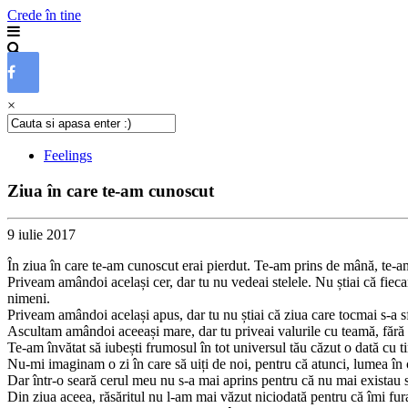
Crede în tine
×
Feelings
Ziua în care te-am cunoscut
9 iulie 2017
În ziua în care te-am cunoscut erai pierdut. Te-am prins de mână, te-am
Priveam amândoi același cer, dar tu nu vedeai stelele. Nu știai că fiecare
nimeni.
Priveam amândoi același apus, dar tu nu știai că ziua care tocmai s-a sfâ
Ascultam amândoi aceeași mare, dar tu priveai valurile cu teamă, fără să
Te-am învătat să iubești frumosul în tot universul tău căzut o dată cu ti
Nu-mi imaginam o zi în care să uiți de noi, pentru că atunci, lumea în ca
Dar într-o seară cerul meu nu s-a mai aprins pentru că nu mai existau s
Din ziua aceea, răsăritul nu l-am mai văzut niciodată pentru că îmi fura