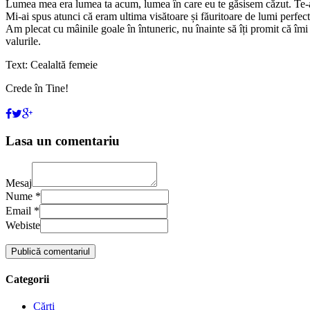
Lumea mea era lumea ta acum, lumea în care eu te găsisem căzut. Te-am c
Mi-ai spus atunci că eram ultima visătoare și făuritoare de lumi perfecte
Am plecat cu mâinile goale în întuneric, nu înainte să îți promit că îmi
valurile.
Text: Cealaltă femeie
Crede în Tine!
Lasa un comentariu
Mesaj
Nume *
Email *
Webiste
Categorii
Cărţi