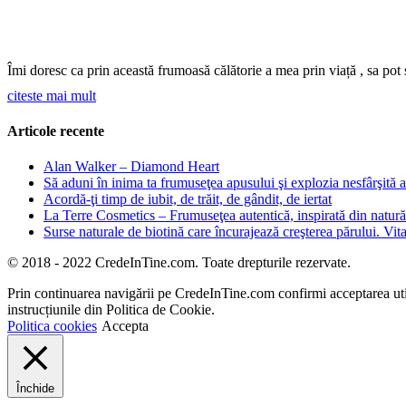
Îmi doresc ca prin această frumoasă călătorie a mea prin viață , sa pot 
citeste mai mult
Articole recente
Alan Walker – Diamond Heart
Să aduni în inima ta frumuseţea apusului şi explozia nesfârşită a 
Acordă-ţi timp de iubit, de trăit, de gândit, de iertat
La Terre Cosmetics – Frumuseţea autentică, inspirată din natură
Surse naturale de biotină care încurajează creşterea părului. Vita
© 2018 - 2022 CredeInTine.com. Toate drepturile rezervate.
Prin continuarea navigării pe CredeInTine.com confirmi acceptarea utili
instrucțiunile din Politica de Cookie.
Politica cookies
Accepta
Închide