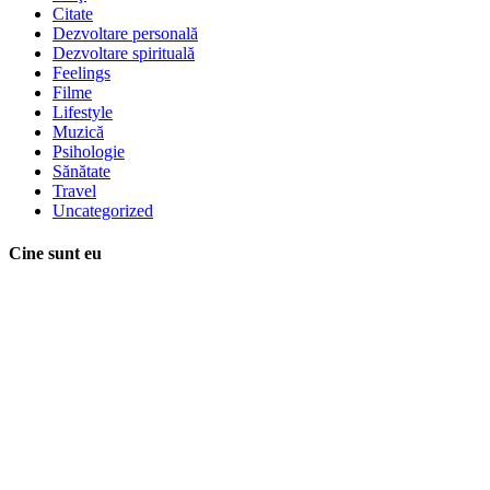
Citate
Dezvoltare personală
Dezvoltare spirituală
Feelings
Filme
Lifestyle
Muzică
Psihologie
Sănătate
Travel
Uncategorized
Cine sunt eu