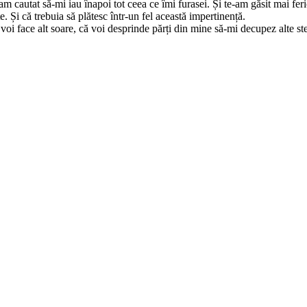
autat să-mi iau înapoi tot ceea ce îmi furasei. Și te-am găsit mai ferici
. Și că trebuia să plătesc într-un fel această impertinență.
 voi face alt soare, că voi desprinde părți din mine să-mi decupez alte st