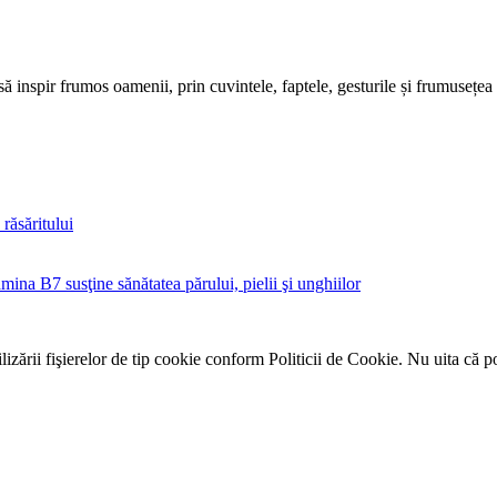
să inspir frumos oamenii, prin cuvintele, faptele, gesturile și frumusețea
răsăritului
mina B7 susţine sănătatea părului, pielii şi unghiilor
zării fişierelor de tip cookie conform Politicii de Cookie. Nu uita că p