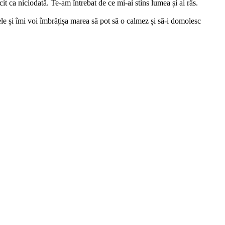
t ca niciodată. Te-am întrebat de ce mi-ai stins lumea și ai râs.
ele și îmi voi îmbrățișa marea să pot să o calmez și să-i domolesc