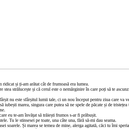
 ridicat și ți-am arătat cât de frumoasă era lumea.
 stea strălucește și că cerul este o nemărginire în care poți să te ascunzi
rșit nu este sfârșitul lumii tale, ci un nou început pentru ziua care va ve
 iubești marea, singura care putea să ne spele de păcate și de tristețea 
ne.
re eu te-am învățat să trăiești frumos s-ar fi prăbușit.
tele. Tu le stinsesei pe toate, una câte una, fără să-mi dau seama.
sei soarele. Și marea se temea de mine, alerga agitată, căci tu îmi speria