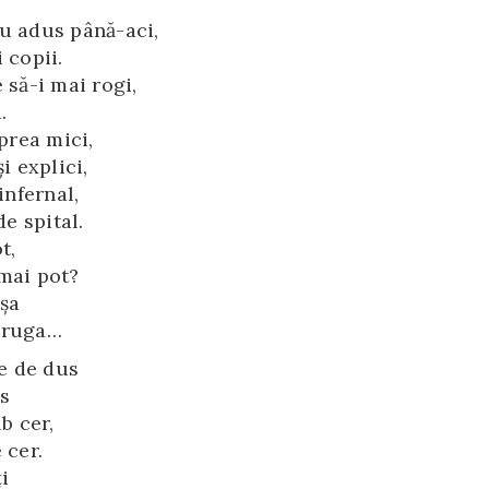
au adus până-aci,
 copii.
 să-i mai rogi,
.
prea mici,
i explici,
infernal,
de spital.
t,
mai pot?
aşa
r ruga…
e de dus
s
b cer,
 cer.
i