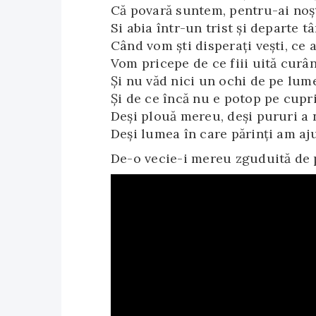
Că povară suntem, pentru-ai noşt
Si abia într-un trist şi departe tâ
Când vom şti disperaţi veşti, ce a
Vom pricepe de ce fiii uită curân
Şi nu văd nici un ochi de pe lum
Şi de ce încă nu e potop pe cupr
Deşi plouă mereu, deşi pururi a 
Deşi lumea în care părinţi am aj
De-o vecie-i mereu zguduită de 