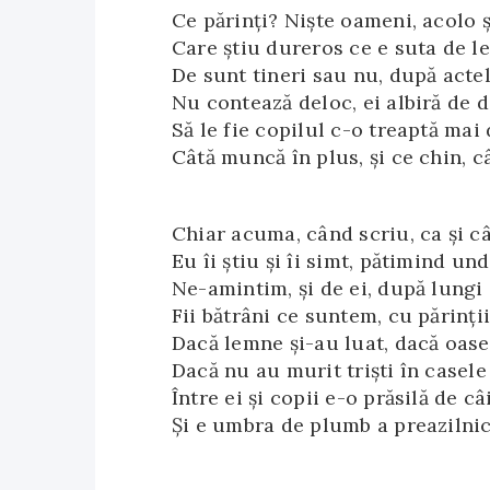
Ce părinţi? Nişte oameni, acolo şi
Care ştiu dureros ce e suta de le
De sunt tineri sau nu, după actel
Nu contează deloc, ei albiră de 
Să le fie copilul c-o treaptă mai
Câtă muncă în plus, şi ce chin, 
Chiar acuma, când scriu, ca şi câ
Eu îi ştiu şi îi simt, pătimind un
Ne-amintim, şi de ei, după lungi
Fii bătrâni ce suntem, cu părinţii
Dacă lemne şi-au luat, dacă oasel
Dacă nu au murit trişti în casele
Între ei şi copii e-o prăsilă de câ
Şi e umbra de plumb a preazilnic