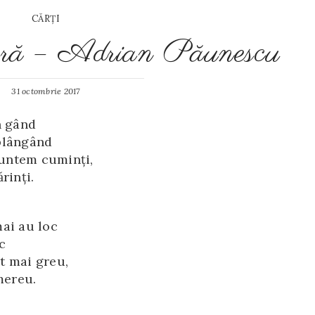
CĂRŢI
ară – Adrian Păunescu
31 octombrie 2017
n gând
plângând
 suntem cuminţi,
rinţi.
ai au loc
c
ot mai greu,
mereu.