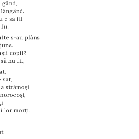
n gând,
plângând.
 e să fii
fii.
ulte s-au plâns
juns.
şii copii?
ă nu fii,
at,
 sat,
la strămoşi
 norocoşi,
ţi
i lor morţi.
t,