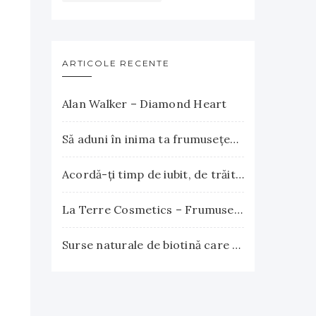
ARTICOLE RECENTE
Alan Walker – Diamond Heart
Să aduni în inima ta frumuseţea apusului şi explozia nesfârşită a răsăritului
Acordă-ţi timp de iubit, de trăit, de gândit, de iertat
La Terre Cosmetics – Frumuseţea autentică, inspirată din natură
Surse naturale de biotină care încurajează creşterea părului. Vitamina B7 susţine sănătatea părului, pielii şi unghiilor