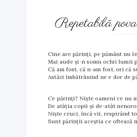
Repetabilă pov
Cine are părinţi, pe pământ nu î
Mai aude şi-n somn ochii lumii 
Că am fost, că n-am fost, ori că
Astăzi îmbătrânind ne e dor de pă
Ce părinţi? Nişte oameni ce nu m
De atâţia copii şi de-atât nenoro
Nişte cruci, încă vii, respirând t
Sunt părinţii aceştia ce oftează 