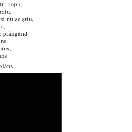
ri copii,
rziu,
zi nu se ştiu,
d,
e plângând,
ins,
nins,
uns
plâns.