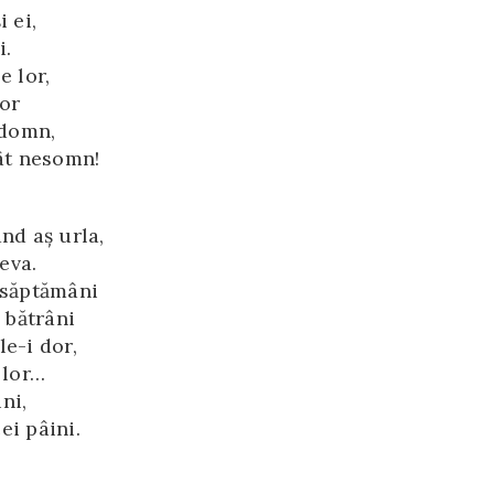
 ei,
i.
e lor,
dor
 domn,
cât nesomn!
nd aş urla,
deva.
 săptămâni
 bătrâni
e-i dor,
 lor…
ini,
ei pâini.