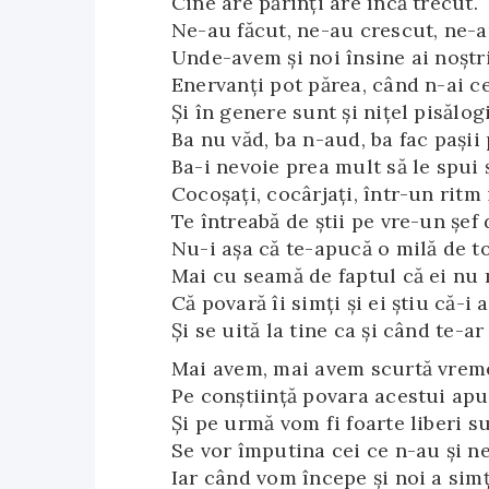
Cine are părinţi are încă trecut.
Ne-au făcut, ne-au crescut, ne-
Unde-avem şi noi însine ai noştri
Enervanţi pot părea, când n-ai ce
Şi în genere sunt şi niţel pisălogi
Ba nu văd, ba n-aud, ba fac paşii 
Ba-i nevoie prea mult să le spui ş
Cocoşaţi, cocârjaţi, într-un ritm 
Te întreabă de ştii pe vre-un şef 
Nu-i aşa că te-apucă o milă de to
Mai cu seamă de faptul că ei nu 
Că povară îi simţi şi ei ştiu că-i 
Şi se uită la tine ca şi când te-a
Mai avem, mai avem scurtă vrem
Pe conştiinţă povara acestui apu
Şi pe urmă vom fi foarte liberi su
Se vor împutina cei ce n-au şi ne
Iar când vom începe şi noi a simţ