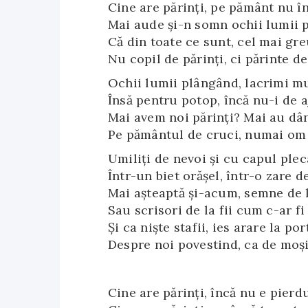
Cine are părinţi, pe pământ nu î
Mai aude şi-n somn ochii lumii 
Că din toate ce sunt, cel mai greu
Nu copil de părinţi, ci părinte de 
Ochii lumii plângând, lacrimi m
Însă pentru potop, încă nu-i de a
Mai avem noi părinţi? Mai au dân
Pe pământul de cruci, numai om s
Umiliţi de nevoi şi cu capul plec
Într-un biet orăşel, într-o zare de
Mai aşteaptă şi-acum, semne de 
Sau scrisori de la fii cum c-ar fi
Şi ca nişte stafii, ies arare la por
Despre noi povestind, ca de moşi
Cine are părinţi, încă nu e pierdu