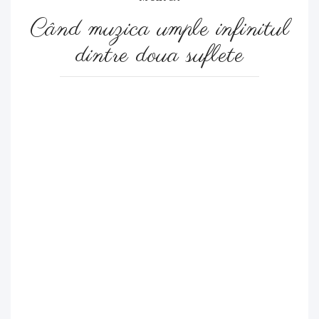
Când muzica umple infinitul
dintre doua suflete