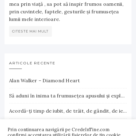
mea prin viață , sa pot să inspir frumos oamenii,
prin cuvintele, faptele, gesturile și frumusețea
lumii mele interioare.
CITESTE MAI MULT
ARTICOLE RECENTE
Alan Walker – Diamond Heart
Să aduni în inima ta frumuseţea apusului şi explozia nesfârşită a răsăritului
Acordă-ţi timp de iubit, de trăit, de gândit, de iertat
La Terre Cosmetics – Frumuseţea autentică, inspirată din natură
Prin continuarea navigării pe CredeInTine.com
confirmi acceptarea utilizării fişierelor de tip cookie