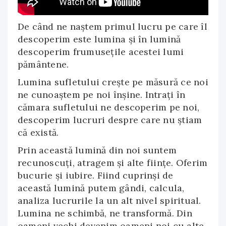
De când ne naştem primul lucru pe care îl
descoperim este lumina şi în lumină
descoperim frumuseţile acestei lumi
pământene.
Lumina sufletului creşte pe măsură ce noi
ne cunoaştem pe noi înşine. Intraţi în
cămara sufletului ne descoperim pe noi,
descoperim lucruri despre care nu ştiam
că există.
Prin această lumină din noi suntem
recunoscuţi, atragem şi alte ființe. Oferim
bucurie şi iubire. Fiind cuprinşi de
această lumină putem gândi, calcula,
analiza lucrurile la un alt nivel spiritual.
Lumina ne schimbă, ne transformă. Din
oameni vechi devenim oameni noi cu alte