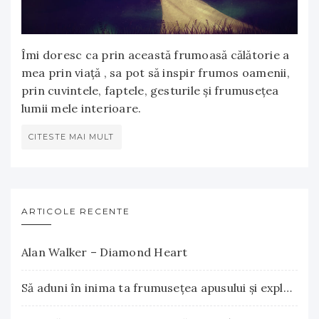
Îmi doresc ca prin această frumoasă călătorie a
mea prin viață , sa pot să inspir frumos oamenii,
prin cuvintele, faptele, gesturile și frumusețea
lumii mele interioare.
CITESTE MAI MULT
ARTICOLE RECENTE
Alan Walker – Diamond Heart
Să aduni în inima ta frumuseţea apusului şi explozia nesfârşită a răsăritului