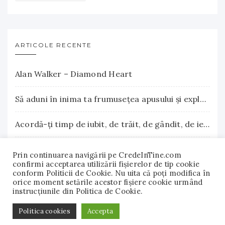
ARTICOLE RECENTE
Alan Walker – Diamond Heart
Să aduni în inima ta frumuseţea apusului şi explozia nesfârşită a răsăritului
Acordă-ţi timp de iubit, de trăit, de gândit, de iertat
La Terre Cosmetics – Frumuseţea autentică, inspirată din natură
Prin continuarea navigării pe CredeInTine.com
confirmi acceptarea utilizării fişierelor de tip cookie
conform Politicii de Cookie. Nu uita că poți modifica în
Surse naturale de biotină care încurajează creşterea părului. Vitamina B7 susţine sănătatea părului, pielii şi unghiilor
orice moment setările acestor fişiere cookie urmând
instrucțiunile din Politica de Cookie.
© 2018 - 2022 CredeInTine.com. Toate drepturile
Politica cookies
Accepta
rezervate.