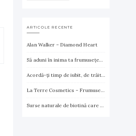
ARTICOLE RECENTE
Alan Walker – Diamond Heart
Să aduni în inima ta frumuseţea apusului şi explozia nesfârşită a răsăritului
Acordă-ţi timp de iubit, de trăit, de gândit, de iertat
La Terre Cosmetics – Frumuseţea autentică, inspirată din natură
Surse naturale de biotină care încurajează creşterea părului. Vitamina B7 susţine sănătatea părului, pielii şi unghiilor