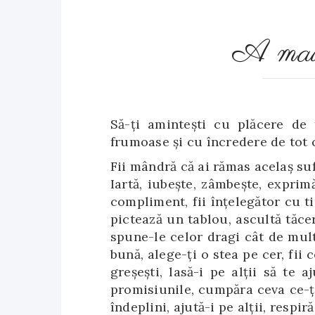
A mai 
Să-ți amintești cu plăcere de 
frumoase și cu încredere de tot c
Fii mândră că ai rămas acelaş suf
Iartă, iubeşte, zâmbeşte, exprim
compliment, fii înțelegător cu ti
pictează un tablou, ascultă tăce
spune-le celor dragi cât de mult 
bună, alege-ţi o stea pe cer, fii 
greșești, lasă-i pe alții să te a
promisiunile, cumpăra ceva ce-ți
îndeplini, ajută-i pe alții, resp