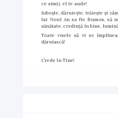
ce simți, el te aude!
Iubește, dăruiește, trăiește și zâ
Iar Noul An sa fie frumos, să n
sănătate, credinţă în bine, lumină
Toate visele să vi se împlinea
dăruiască!
Crede în Tine!