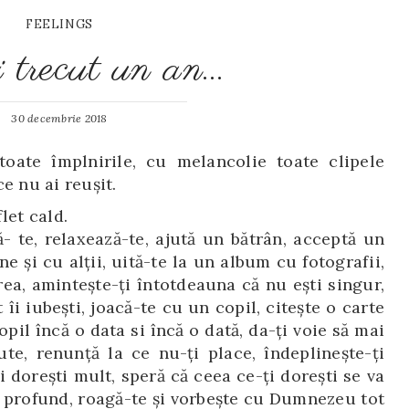
FEELINGS
trecut un an…
30 decembrie 2018
toate împlnirile, cu melancolie toate clipele
e nu ai reușit.
let cald.
ă- te, relaxează-te, ajută un bătrân, acceptă un
ne şi cu alții, uită-te la un album cu fotografii,
rea, aminteşte-ți întotdeauna că nu eşti singur,
îi iubeşti, joacă-te cu un copil, citeşte o carte
copil încă o data si încă o dată, da-ţi voie să mai
jute, renunţă la ce nu-ţi place, îndeplinește-ți
 dorești mult, speră că ceea ce-ți dorești se va
iră profund, roagă-te și vorbește cu Dumnezeu tot