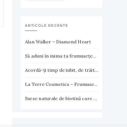
ARTICOLE RECENTE
Alan Walker – Diamond Heart
Să aduni în inima ta frumuseţea apusului şi explozia nesfârşită a răsăritului
Acordă-ţi timp de iubit, de trăit, de gândit, de iertat
La Terre Cosmetics – Frumuseţea autentică, inspirată din natură
Surse naturale de biotină care încurajează creşterea părului. Vitamina B7 susţine sănătatea părului, pielii şi unghiilor