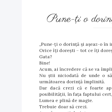
Pune-ţi o dorinţ
„Pune-ți o dorință și așeaz-o în i
Orice îți dorești – tot ce îți doreș
Gata?
Bine!
Acum, ai încredere că se va împli
Nu știi niciodată de unde o s
următoarea dorință împlinită.
Dar dacă crezi că e foarte apr
posibilității, în fața faptului cer
Lumea e plină de magie.
Trebuie doar să crezi.