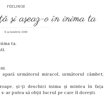
FEELINGS
ă şi aşeaz-o în inima ta
9 octombrie 2019
nima ta.
ti.
ni.
ă apară următorul miracol, următorul zâmbet,
oape, și-ți deschizi inima și mintea în fața
t, s-ar putea să obții lucrul pe care îl dorești.