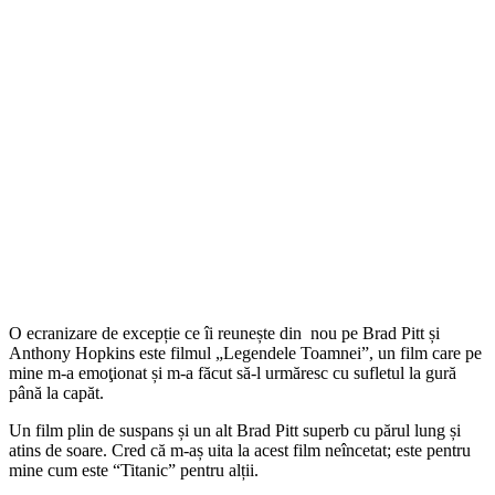
O ecranizare de excepție ce îi reunește din nou pe Brad Pitt și
Anthony Hopkins este filmul „Legendele Toamnei”, un film care pe
mine m-a emoţionat și m-a făcut să-l urmăresc cu sufletul la gură
până la capăt.
Un film plin de suspans și un alt Brad Pitt superb cu părul lung și
atins de soare. Cred că m-aș uita la acest film neîncetat; este pentru
mine cum este “Titanic” pentru alții.