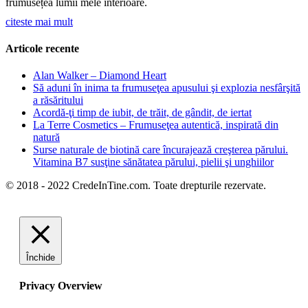
frumusețea lumii mele interioare.
citeste mai mult
Articole recente
Alan Walker – Diamond Heart
Să aduni în inima ta frumuseţea apusului şi explozia nesfârşită
a răsăritului
Acordă-ţi timp de iubit, de trăit, de gândit, de iertat
La Terre Cosmetics – Frumuseţea autentică, inspirată din
natură
Surse naturale de biotină care încurajează creşterea părului.
Vitamina B7 susţine sănătatea părului, pielii şi unghiilor
© 2018 - 2022 CredeInTine.com. Toate drepturile rezervate.
Închide
Privacy Overview