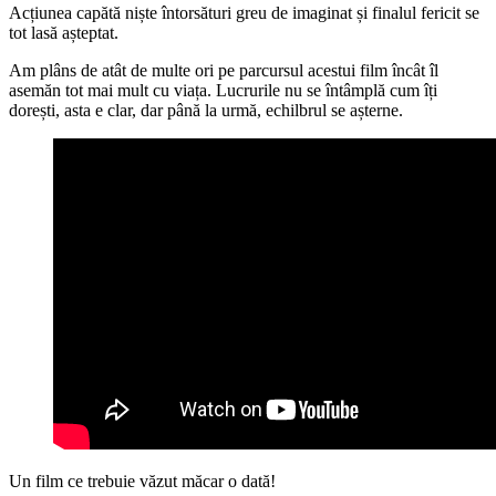
Acțiunea capătă niște întorsături greu de imaginat și finalul fericit se
tot lasă așteptat.
Am plâns de atât de multe ori pe parcursul acestui film încât îl
asemăn tot mai mult cu viața. Lucrurile nu se întâmplă cum îți
dorești, asta e clar, dar până la urmă, echilbrul se așterne.
Un film ce trebuie văzut măcar o dată!