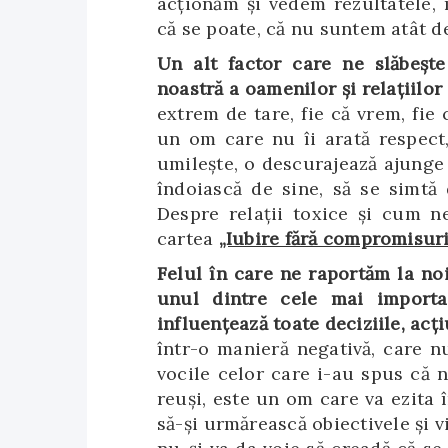
acționăm și vedem rezultatele,
că se poate, că nu suntem atât d
Un alt factor care ne slăbește
noastră a oamenilor și relațiilor
extrem de tare, fie că vrem, fie
un om care nu îi arată respect,
umilește, o descurajează ajunge 
îndoiască de sine, să se simtă
Despre relații toxice și cum n
cartea
„Iubire fără compromisuri
Felul în care ne raportăm la noi
unul dintre cele mai importa
influențează toate deciziile, acțiu
într-o manieră negativă, care n
vocile celor care i-au spus că 
reuși, este un om care va ezita 
să-și urmărească obiectivele și vi