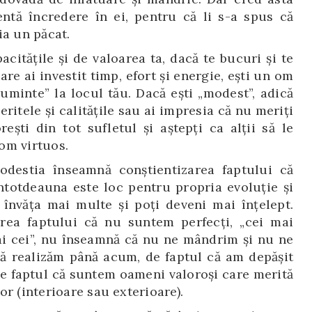
ntă încredere în ei, pentru că li s-a spus că
ia un păcat.
acitățile și de valoarea ta, dacă te bucuri și te
are ai investit timp, efort și energie, ești un om
cuminte” la locul tău. Dacă ești „modest”, adică
eritele și calitățile sau ai impresia că nu meriți
rești din tot sufletul și aștepți ca alții să le
 om virtuos.
estia înseamnă conștientizarea faptului că
ntotdeauna este loc pentru propria evoluție și
 învăța mai multe și poți deveni mai înțelept.
area faptului că nu suntem perfecți, „cei mai
 mai cei”, nu înseamnă că nu ne mândrim și nu ne
ă realizăm până acum, de faptul că am depășit
 de faptul că suntem oameni valoroși care merită
r (interioare sau exterioare).