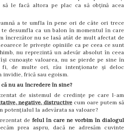
să le facă altora pe plac ca să obțină acea
eamnă a te umfla în pene ori de câte ori trece
 a te desumfla ca un balon în momentul în care
om încrezător nu se lasă atât de mult afectat de
deoarece le privește opiniile ca pe ceea ce sunt
schimb, nu reprezintă un adevăr absolut în ceea
 își cunoaște valoarea, nu se pierde pe sine în
t fi, de multe ori, rău intenționate și deloc
 invidie, frică sau egoism.
că nu au încredere în sine?
ezentat de sistemul de credințe pe care l-am
tative, negative, distructive
cum oare putem să
m potențialul la adevărata sa valoare?
prezentat de
felul în care ne vorbim în dialogul
ecăm prea aspru, dacă ne adresăm cuvinte