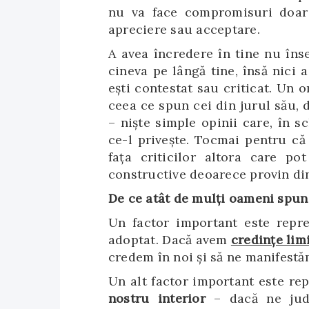
nu va face compromisuri doar 
apreciere sau acceptare.
A avea încredere în tine nu îns
cineva pe lângă tine, însă nici
ești contestat sau criticat. Un 
ceea ce spun cei din jurul său, 
– niște simple opinii care, în 
ce-l privește. Tocmai pentru că
fața criticilor altora care po
constructive deoarece provin din
De ce atât de mulți oameni spun 
Un factor important este repr
adoptat. Dacă avem
credințe limi
credem în noi și să ne manifestă
Un alt factor important este re
nostru interior
– dacă ne jud