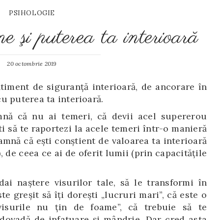
PSIHOLOGIE
e şi puterea ta interioară
20 octombrie 2019
ntiment de siguranță interioară, de ancorare în
u puterea ta interioară.
mnă că nu ai temeri, că devii acel supererou
ti să te raportezi la acele temeri într-o manieră
amnă că ești conștient de valoarea ta interioară
, de ceea ce ai de oferit lumii (prin capacitățile
dai naștere visurilor tale, să le transformi în
te greșit să îți dorești „lucruri mari”, că este o
visurile nu țin de foame”, că trebuie să te
 dovadă de infatuare și mândrie. Dar cred asta