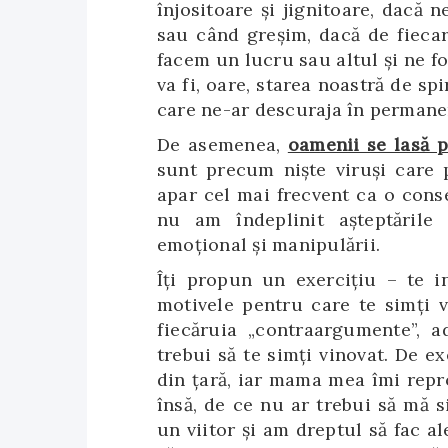
înjositoare și jignitoare, dacă
sau când greșim, dacă de fieca
facem un lucru sau altul și ne fo
va fi, oare, starea noastră de sp
care ne-ar descuraja în permanen
De asemenea,
oamenii se lasă p
sunt precum niște viruși care 
apar cel mai frecvent ca o cons
nu am îndeplinit așteptările 
emoțional și manipulării.
Îți propun un exercițiu – te i
motivele pentru care te simți v
fiecăruia „contraargumente”, a
trebui să te simți vinovat. De 
din țară, iar mama mea îmi repro
însă, de ce nu ar trebui să mă 
un viitor și am dreptul să fac a