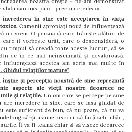
 încrederea noastră crește – ne-am demonstrat
e slabi sau incapabili precum credeam.
 încrederea în sine este acceptarea în viața
 toxice.
Oamenii apropiați nouă de influențează
 că nu vrem. O persoană care trăiește alături de
 care îi vorbește urât, care o desconsideră, o
cu timpul să creadă toate aceste lucruri, să se
 din ce în ce mai neînsemnată și nevaloroasă.
e influențează acestea am scris mai multe în
. Ghidul relațiilor mature”
.
 înșine și percepția noastră de sine reprezintă
nte aspecte ale vieții noastre deoarece ne
nile și relațiile.
Un om care se percepe pe sine
u are încredere în sine, care se lasă ghidat de
nu este suficient de bun, că nu poate, că nu va
îndelung să-și asume riscuri, să facă schimbări,
surile. Îi va fi teamă chiar și să viseze deoarece