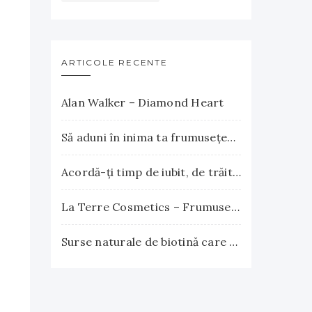
ARTICOLE RECENTE
Alan Walker – Diamond Heart
Să aduni în inima ta frumuseţea apusului şi explozia nesfârşită a răsăritului
Acordă-ţi timp de iubit, de trăit, de gândit, de iertat
La Terre Cosmetics – Frumuseţea autentică, inspirată din natură
Surse naturale de biotină care încurajează creşterea părului. Vitamina B7 susţine sănătatea părului, pielii şi unghiilor