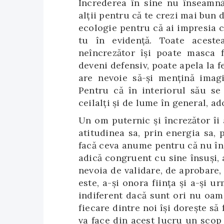
Încrederea în sine nu înseamnă
alții pentru că te crezi mai bun 
ecologie pentru că ai impresia că
tu în evidență. Toate aces
neîncrezător își poate masca fr
deveni defensiv, poate apela la f
are nevoie să-și mențină imagi
Pentru că în interiorul său se 
ceilalți și de lume în general, a
Un om puternic și încrezător îi
atitudinea sa, prin energia sa,
facă ceva anume pentru că nu înc
adică congruent cu sine însuși, a
nevoia de validare, de aprobare,
este, a-și onora ființa și a-și u
indiferent dacă sunt ori nu oam
fiecare dintre noi își dorește să
va face din acest lucru un scop î