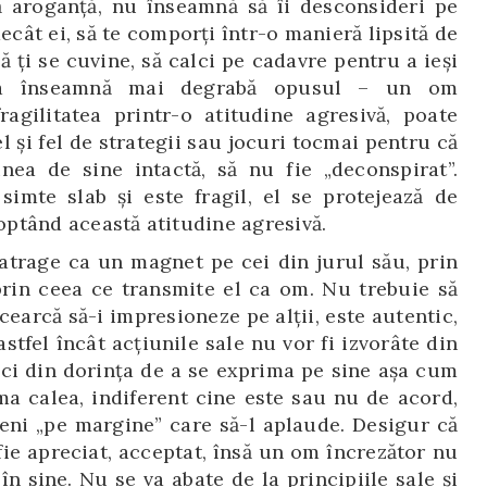
 aroganță, nu înseamnă să îi desconsideri pe
decât ei, să te comporți într-o manieră lipsită de
 ți se cuvine, să calci pe cadavre pentru a ieși
tea înseamnă mai degrabă opusul – un om
agilitatea printr-o atitudine agresivă, poate
el și fel de strategii sau jocuri tocmai pentru că
nea de sine intactă, să nu fie „deconspirat”.
simte slab și este fragil, el se protejează de
doptând această atitudine agresivă.
 atrage ca un magnet pe cei din jurul său, prin
 prin ceea ce transmite el ca om. Nu trebuie să
earcă să-i impresioneze pe alții, este autentic,
stfel încât acțiunile sale nu vor fi izvorâte din
 ci din dorința de a se exprima pe sine așa cum
rma calea, indiferent cine este sau nu de acord,
eni „pe margine” care să-l aplaude. Desigur că
 fie apreciat, acceptat, însă un om încrezător nu
n sine. Nu se va abate de la principiile sale și