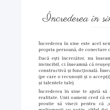
Încrederea în sin
Încrederea în sine este acel se
propria persoană, de conectare c
Dacă ești încrezător, nu însea
invincibil, ci înseamnă că reușeș
constructivă și funcțională. Înse
(pe care o recunoști și o accepți)
și talentele tale).
Încrederea în sine te ajută să 
realitate. Unii oameni cred că es
prostie să visezi pentru că „
mulțumești cu puțin, altfel dai