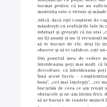
tocmai pentru că nu au suficie
modestia este o virtute și mândr
Adică, dacă ești conștient de cap
mândrești cu realizările tale în c
infatuat și greșești că nu stai „
nu îți asumi și nu-ți recunoști m
să te bucuri de ele, deși îți do
observe și să te valideze, ești un
Din punctul meu de vedere mod
întotdeauna poți mai mult, că î
dezvoltare, că întotdeauna poți
Însă acest lucru – conștientiz
buni”, „cei mai înțelepți”, „cei
bucurăm de ceea ce am reușit s
obstacole și ne-am învins frici,
să se bucure de roadele muncii lo