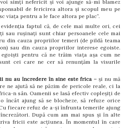
 voi simți nefericit și voi ajunge să-mi blamez
ponsabil de fericirea altora și scopul meu pe
c viața pentru a le face altora pe plac”.
videnția faptul că, de cele mai multe ori, cei
ți sau rușinați sunt chiar persoanele cele mai
cru din cauza propriilor temeri (de pildă teama
n) sau din cauza propriilor interese egoiste.
 egoiști pentru că ne trăim viața așa cum ne
sunt cei care ne cer să renunțăm la visurile
i nu au încredere în sine este frica –
și nu mă
re ne ajută să ne păzim de pericole reale, ci la
u frica-n sân. Oamenii se lasă efectiv copleșiți de
olo încât ajung să se blocheze, să refuze orice
Cu fiecare refuz de a-și înfrunta temerile ajung
eîncrezători. După cum am mai spus și în alte
triva fricii este acțiunea. În momentul în care