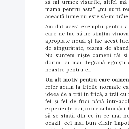
să-mi urmez visurile, altfel mă
mama pentru asta”, „nu sunt res
această lume nu este să-mi trăies
Am dat acest exemplu pentru a e
care ne fac să ne simțim vinova
apropiate nouă, și fac acest lu
de singurătate, teama de abando
Nu suntem niște oameni răi și
dorim, ci mai degrabă egoiști 
noastre pentru ei.
Un alt motiv pentru care oameni
refer acum la fricile normale ca
ideea de a trăi în frică, a trăi c
fel și fel de frici până într-ac
experiențe noi, orice schimbări. 
să se simtă din ce în ce mai n
ocazii, cel mai bun elixir împo