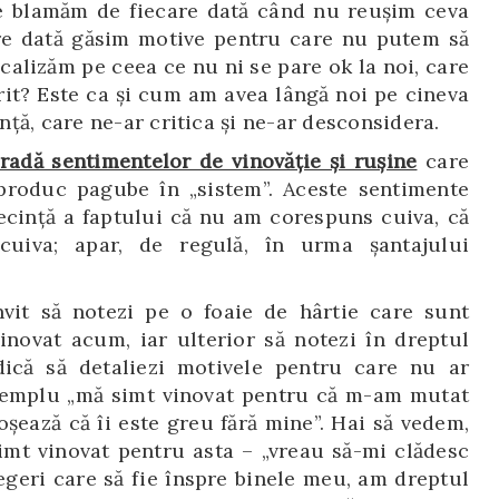
 ne blamăm de fiecare dată când nu reușim ceva
re dată găsim motive pentru care nu putem să
calizăm pe ceea ce nu ni se pare ok la noi, care
irit? Este ca și cum am avea lângă noi pe cineva
ță, care ne-ar critica și ne-ar desconsidera.
radă sentimentelor de vinovăție și rușine
care
produc pagube în „sistem”. Aceste sentimente
ecință a faptului că nu am corespuns cuiva, că
cuiva; apar, de regulă, în urma șantajului
nvit să notezi pe o foaie de hârtie care sunt
inovat acum, iar ulterior să notezi în dreptul
dică să detaliezi motivele pentru care nu ar
exemplu „mă simt vinovat pentru că m-am mutat
șează că îi este greu fără mine”. Hai să vedem,
simt vinovat pentru asta – „vreau să-mi clădesc
legeri care să fie înspre binele meu, am dreptul