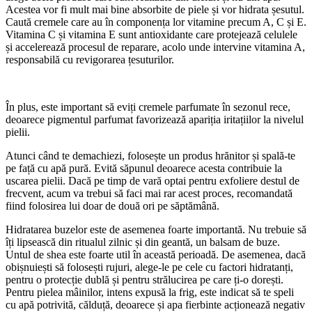
Acestea vor fi mult mai bine absorbite de piele și vor hidrata șesutul.
Caută cremele care au în componența lor vitamine precum A, C și E.
Vitamina C și vitamina E sunt antioxidante care protejează celulele
și accelerează procesul de reparare, acolo unde intervine vitamina A,
responsabilă cu revigorarea țesuturilor.
În plus, este important să eviți cremele parfumate în sezonul rece,
deoarece pigmentul parfumat favorizează apariția iritațiilor la nivelul
pielii.
Atunci când te demachiezi, folosește un produs hrănitor și spală-te
pe față cu apă pură. Evită săpunul deoarece acesta contribuie la
uscarea pielii. Dacă pe timp de vară optai pentru exfoliere destul de
frecvent, acum va trebui să faci mai rar acest proces, recomandată
fiind folosirea lui doar de două ori pe săptămână.
Hidratarea buzelor este de asemenea foarte importantă. Nu trebuie să
îți lipsească din ritualul zilnic și din geantă, un balsam de buze.
Untul de shea este foarte util în această perioadă. De asemenea, dacă
obișnuiești să folosești rujuri, alege-le pe cele cu factori hidratanți,
pentru o protecție dublă și pentru strălucirea pe care ți-o dorești.
Pentru pielea mâinilor, intens expusă la frig, este indicat să te speli
cu apă potrivită, călduță, deoarece și apa fierbinte acționează negativ