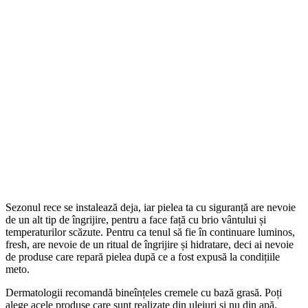
Sezonul rece se instalează deja, iar pielea ta cu siguranță are nevoie
de un alt tip de îngrijire, pentru a face față cu brio vântului și
temperaturilor scăzute. Pentru ca tenul să fie în continuare luminos,
fresh, are nevoie de un ritual de îngrijire și hidratare, deci ai nevoie
de produse care repară pielea după ce a fost expusă la condițiile
meto.
Dermatologii recomandă bineînțeles cremele cu bază grasă. Poți
alege acele produse care sunt realizate din uleiuri și nu din apă.