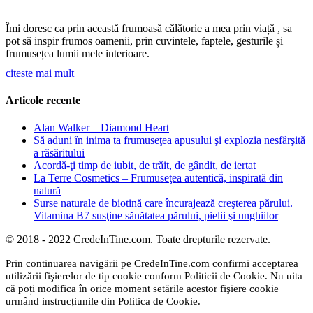
Îmi doresc ca prin această frumoasă călătorie a mea prin viață , sa
pot să inspir frumos oamenii, prin cuvintele, faptele, gesturile și
frumusețea lumii mele interioare.
citeste mai mult
Articole recente
Alan Walker – Diamond Heart
Să aduni în inima ta frumuseţea apusului şi explozia nesfârşită
a răsăritului
Acordă-ţi timp de iubit, de trăit, de gândit, de iertat
La Terre Cosmetics – Frumuseţea autentică, inspirată din
natură
Surse naturale de biotină care încurajează creşterea părului.
Vitamina B7 susţine sănătatea părului, pielii şi unghiilor
© 2018 - 2022 CredeInTine.com. Toate drepturile rezervate.
Prin continuarea navigării pe CredeInTine.com confirmi acceptarea
utilizării fişierelor de tip cookie conform Politicii de Cookie. Nu uita
că poți modifica în orice moment setările acestor fişiere cookie
urmând instrucțiunile din Politica de Cookie.