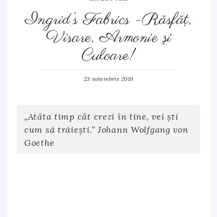
Ingrid’s Fabrics -Răsfăţ,
Visare, Armonie şi
Culoare!
23 noiembrie 2019
„Atâta timp cât crezi în tine, vei ști
cum să trăiești.” Johann Wolfgang von
Goethe