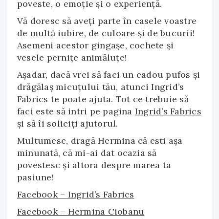
poveste, o emoție și o experiență.
Vă doresc să aveți parte în casele voastre
de multă iubire, de culoare și de bucurii!
Asemeni acestor gingașe, cochete și
vesele pernițe animăluţe!
Aşadar, dacă vrei să faci un cadou pufos şi
drăgălaş micuţului tău, atunci Ingrid’s
Fabrics te poate ajuta. Tot ce trebuie să
faci este să intri pe pagina
Ingrid’s Fabrics
şi să îi soliciţi ajutorul.
Multumesc, dragă Hermina că esti aşa
minunată, că mi-ai dat ocazia să
povestesc şi altora despre marea ta
pasiune!
Facebook – Ingrid’s Fabrics
Facebook – Hermina Ciobanu