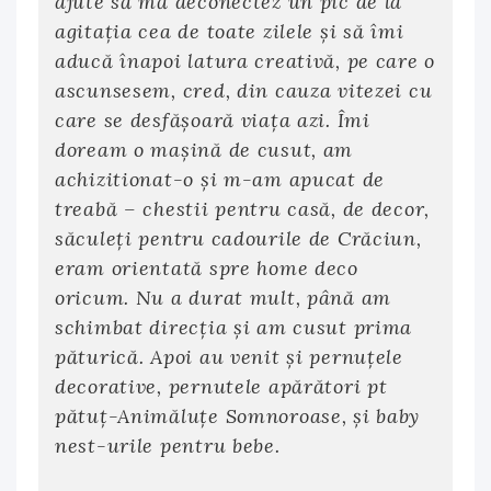
ajute să mă deconectez un pic de la
agitația cea de toate zilele și să îmi
aducă înapoi latura creativă, pe care o
ascunsesem, cred, din cauza vitezei cu
care se desfășoară viața azi. Îmi
doream o mașină de cusut, am
achizitionat-o și m-am apucat de
treabă – chestii pentru casă, de decor,
săculeţi pentru cadourile de Crăciun,
eram orientată spre home deco
oricum. Nu a durat mult, până am
schimbat direcția și am cusut prima
păturică. Apoi au venit și pernuțele
decorative, pernutele apărători pt
pătuț-Animăluțe Somnoroase, și baby
nest-urile pentru bebe.