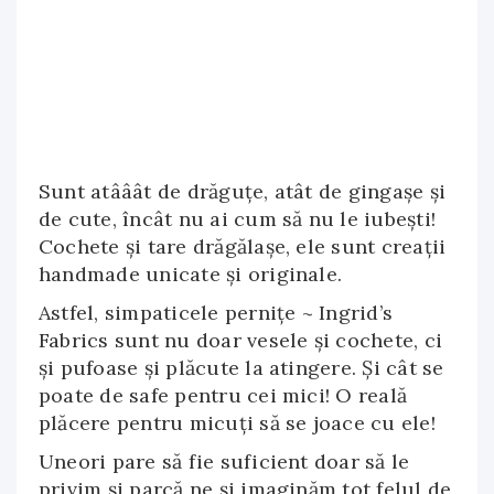
Sunt atââât de drăguțe, atât de gingașe și
de cute, încât nu ai cum să nu le iubești!
Cochete și tare drăgălașe, ele sunt creații
handmade unicate și originale.
Astfel, simpaticele pernițe ~ Ingrid’s
Fabrics sunt nu doar vesele și cochete, ci
și pufoase și plăcute la atingere. Și cât se
poate de safe pentru cei mici! O reală
plăcere pentru micuți să se joace cu ele!
Uneori pare să fie suficient doar să le
privim și parcă ne și imaginăm tot felul de