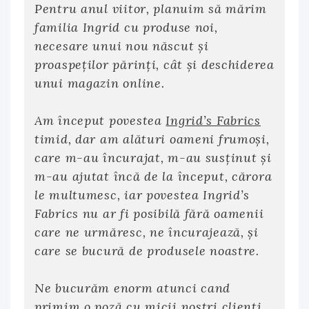
Pentru anul viitor, planuim să mărim
familia Ingrid cu produse noi,
necesare unui nou născut și
proaspeţilor părinți, cât și deschiderea
unui magazin online.
Am început povestea
Ingrid’s Fabrics
timid, dar am alături oameni frumoși,
care m-au încurajat, m-au susținut și
m-au ajutat încă de la început, cărora
le multumesc, iar povestea Ingrid’s
Fabrics nu ar fi posibilă fără oamenii
care ne urmăresc, ne încurajează, și
care se bucură de produsele noastre.
Ne bucurăm enorm atunci cand
primim o poză cu micii noștri clienți,