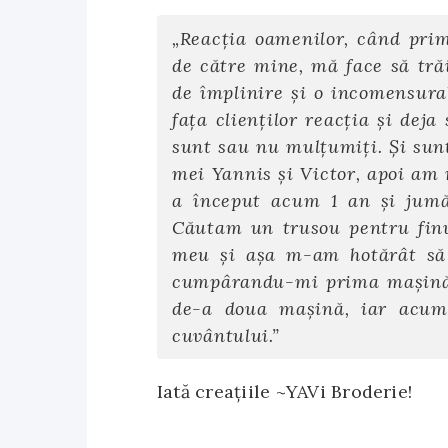
„Reacția oamenilor, când prim
de către mine, mă face să tră
de împlinire și o incomensura
fața clienților reacția și dej
sunt sau nu mulțumiți. Și sunt!
mei Yannis şi Victor, apoi am r
a început acum 1 an şi jumă
Căutam un trusou pentru fin
meu şi aşa m-am hotărât să 
cumpârandu-mi prima maşină 
de-a doua maşină, iar acum 
cuvântului.”
Iată creaţiile ~YAVi Broderie!