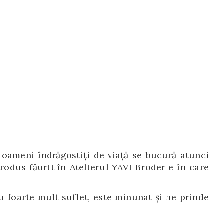
, oameni îndrăgostiți de viață se bucură atunci
rodus făurit în Atelierul
YAVI Broderie
în care
u foarte mult suflet, este minunat şi ne prinde