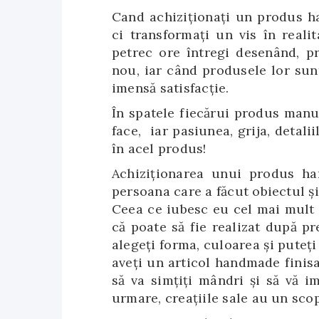
Cand achiziţionaţi un produs h
ci transformaţi un vis în reali
petrec ore întregi desenând, pr
nou, iar când produsele lor sunt
imensă satisfacţie.
În spatele fiecărui produs manu
face, iar pasiunea, grija, detali
în acel produs!
Achiziţionarea unui produs ha
persoana care a făcut obiectul şi
Ceea ce iubesc eu cel mai mult
că poate să fie realizat după pre
alegeţi forma, culoarea şi puteţi
aveţi un articol handmade finisa
să va simţiţi mândri şi să vă im
urmare, creaţiile sale au un scop