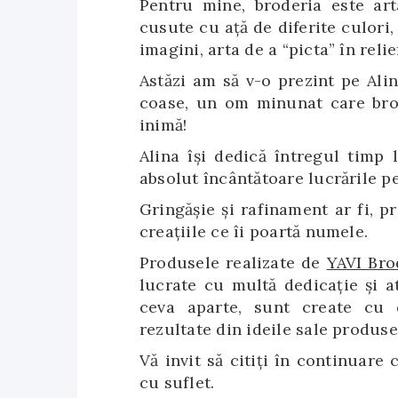
Pentru mine, broderia este art
cusute cu aţă de diferite culori,
imagini, arta de a “picta” în reli
Astăzi am să v-o prezint pe Ali
coase, un om minunat care brod
inimă!
Alina își dedică întregul timp 
absolut încântătoare lucrările p
Gringășie și rafinament ar fi, pr
creațiile ce îi poartă numele.
Produsele realizate de
YAVI Bro
lucrate cu multă dedicație şi a
ceva aparte, sunt create cu d
rezultate din ideile sale produse 
Vă invit să citiți în continuare
cu suflet.