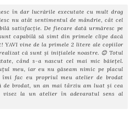
esc în dar lucrările executate cu mult drag
iesc nu atât sentimentul de mândrie, cât cel
bilă satisfacție. De fiecare dată urmăresc pe
a sunt capabilă să simt din primele clipe dacă
 YAVI vine de la primele 2 litere ale copiilor
ealizat că sunt şi iniţialele noastre. 😊 Totul
tate, când s-a nascut cel mai mic băieţel.
uţul meu, iar eu nu găseam nimic pe placul
îmi fac eu propriul meu atelier de brodat
de brodat, un an mai târziu am luat şi cea
visez la un atelier în adevaratul sens al