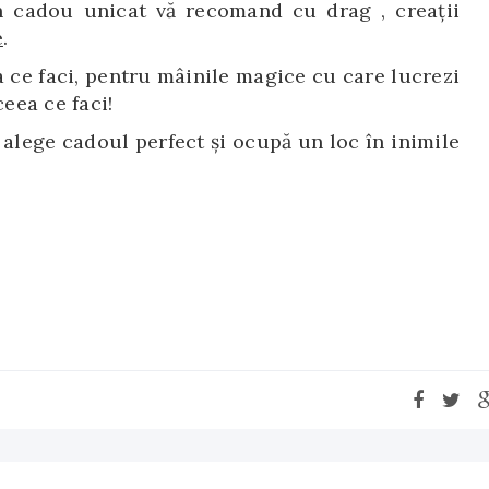
n cadou unicat vă recomand cu drag , creații
e
.
a ce faci, pentru mâinile magice cu care lucrezi
ceea ce faci!
alege cadoul perfect și ocupă un loc în inimile