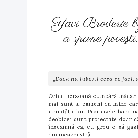
Yavi Broderie b
a spune poveşti
„Daca nu iubesti ceea ce faci,
Orice persoană cumpără măcar o
mai sunt şi oameni ca mine car
unicităţii lor. Produsele handma
deobicei sunt proiectate doar câ
înseamnă că, cu greu o să gasi
dumneavoastră.