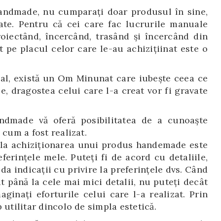
andmade, nu cumparaţi doar produsul în sine,
tate. Pentru că cei care fac lucrurile manuale
oiectând, încercând, trasând şi încercând din
 pe placul celor care le-au achiziţiinat este o
al, există un Om Minunat care iubeşte ceea ce
ile, dragostea celui care l-a creat vor fi gravate
ndmade vă oferă posibilitatea de a cunoaşte
 cum a fost realizat.
 la achiziţionarea unui produs handemade este
ferinţele mele. Puteţi fi de acord cu detaliile,
 da indicaţii cu privire la preferinţele dvs. Când
t până la cele mai mici detalii, nu puteţi decât
aginaţi eforturile celui care l-a realizat. Prin
 utilitar dincolo de simpla estetică.