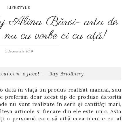
LIFESTYLE
y Alina Băroi- arta de
, nu cu vorbe ci cu aţă!
3 decembrie 2019
 atunci n-o face!” — Ray Bradbury
 dată în viaţă un produs realizat manual, sau
e preferăm doar acest tip de produse datorită
de nu sunt realizate în serii şi cantităţi mari,
teva articole şi fiecare din ele este unic. Asta
ţi o persoană care să aibă ceva identic cu al