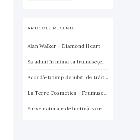
ARTICOLE RECENTE
Alan Walker – Diamond Heart
Să aduni în inima ta frumuseţea apusului şi explozia nesfârşită a răsăritului
Acordă-ţi timp de iubit, de trăit, de gândit, de iertat
La Terre Cosmetics – Frumuseţea autentică, inspirată din natură
Surse naturale de biotină care încurajează creşterea părului. Vitamina B7 susţine sănătatea părului, pielii şi unghiilor