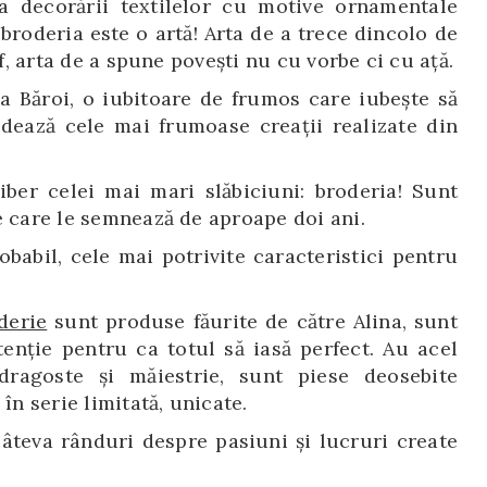
a decorării textilelor cu motive ornamentale
 broderia este o artă! Arta de a trece dincolo de
ef, arta de a spune poveşti nu cu vorbe ci cu aţă.
na Băroi, o iubitoare de frumos care iubeşte să
ează cele mai frumoase creații realizate din
liber celei mai mari slăbiciuni: broderia! Sunt
e care le semnează de aproape doi ani.
obabil, cele mai potrivite caracteristici pentru
derie
sunt produse făurite de către Alina, sunt
tenție pentru ca totul să iasă perfect. Au acel
ragoste și măiestrie, sunt piese deosebite
în serie limitată, unicate.
 câteva rânduri despre pasiuni și lucruri create