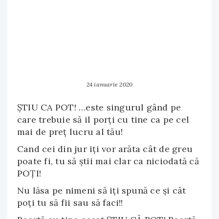
24 ianuarie 2020
ŞTIU CA POT! …este singurul gând pe
care trebuie să il porți cu tine ca pe cel
mai de preț lucru al tău!
Cand cei din jur iți vor arăta cât de greu
poate fi, tu să ştii mai clar ca niciodată că
POȚI!
Nu lăsa pe nimeni să iți spună ce şi cât
poți tu să fii sau să faci!!