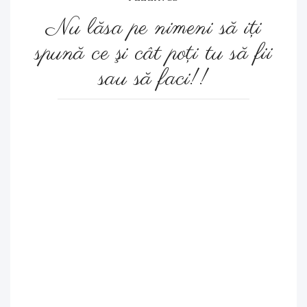
Nu lăsa pe nimeni să iţi
spună ce şi cât poţi tu să fii
sau să faci!!