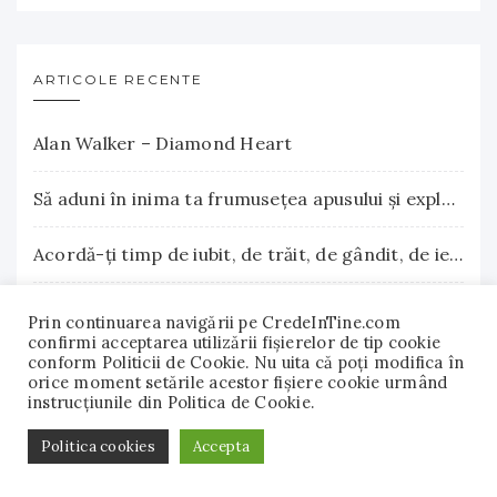
ARTICOLE RECENTE
Alan Walker – Diamond Heart
Să aduni în inima ta frumuseţea apusului şi explozia nesfârşită a răsăritului
Acordă-ţi timp de iubit, de trăit, de gândit, de iertat
La Terre Cosmetics – Frumuseţea autentică, inspirată din natură
Prin continuarea navigării pe CredeInTine.com
confirmi acceptarea utilizării fişierelor de tip cookie
conform Politicii de Cookie. Nu uita că poți modifica în
Surse naturale de biotină care încurajează creşterea părului. Vitamina B7 susţine sănătatea părului, pielii şi unghiilor
orice moment setările acestor fişiere cookie urmând
instrucțiunile din Politica de Cookie.
© 2018 - 2022 CredeInTine.com. Toate drepturile
Politica cookies
Accepta
rezervate.