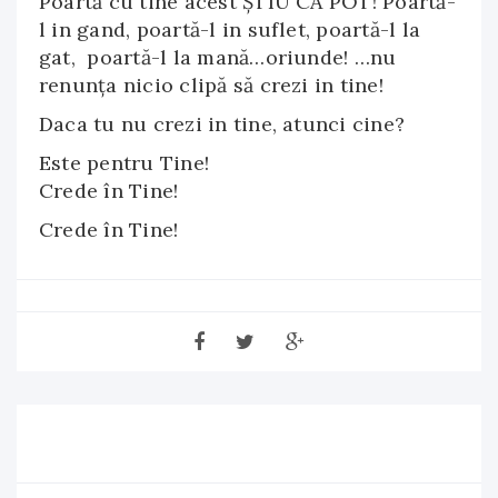
Poartă cu tine acest ŞTIU CĂ POT! Poartă-
l in gand, poartă-l in suflet, poartă-l la
gat, poartă-l la mană…oriunde! …nu
renunța nicio clipă să crezi in tine!
Daca tu nu crezi in tine, atunci cine?
Este pentru Tine!
Crede în Tine!
Crede în Tine!