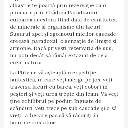
albastre te poartă prin rezervaţie ca o
plimbare prin Grădina Paradisului,
culoarea acestora fiind dată de cantitatea
de minerale şi organisme din lacuri.
Susurul apei şi zgomotul micilor cascade
creează, paradoxal, o senzaţie de linişte şi
armonie. Dacă priveşti rezervaţia de sus,
nu poţi decât să rămâi extaziat de ce a
creat natura.
La Plitvice vă aşteaptă o expediţie
fantastică, în care veţi merge pe jos, veţi
traversa lacuri cu barca, veţi coborî în
peşteri şi veţi urca trepte din lemn. Vă veţi
ţine echilibrul pe poduri înguste de
scânduri, veţi trece pe sub cascade şi o să
vreţi la fiecare pas să vă răcoriţi în
lacurile cristaline.