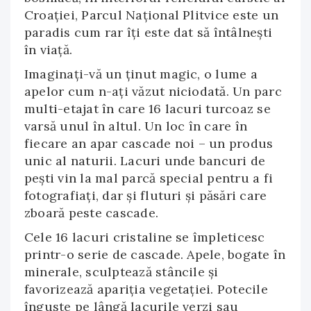
Croaţiei, Parcul Naţional Plitvice este un
paradis cum rar îţi este dat să întâlneşti
în viaţă.
Imaginaţi-vă un ţinut magic, o lume a
apelor cum n-aţi văzut niciodată. Un parc
multi-etajat în care 16 lacuri turcoaz se
varsă unul în altul. Un loc în care în
fiecare an apar cascade noi – un produs
unic al naturii. Lacuri unde bancuri de
peşti vin la mal parcă special pentru a fi
fotografiaţi, dar şi fluturi şi păsări care
zboară peste cascade.
Cele 16 lacuri cristaline se împleticesc
printr-o serie de cascade. Apele, bogate în
minerale, sculptează stâncile şi
favorizează apariţia vegetaţiei. Potecile
înguste pe lângă lacurile verzi sau