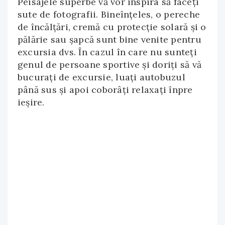
Peisajele superbe vă vor inspira să faceți
sute de fotografii. Bineînțeles, o pereche
de încălțări, cremă cu protecție solară și o
pălărie sau șapcă sunt bine venite pentru
excursia dvs. În cazul în care nu sunteți
genul de persoane sportive și doriți să vă
bucurați de excursie, luați autobuzul
până sus și apoi coborâți relaxați înpre
ieșire.