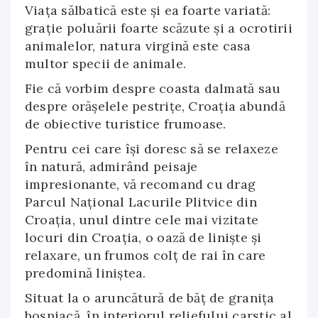
Viața sălbatică este și ea foarte variată:
grație poluării foarte scăzute și a ocrotirii
animalelor, natura virgină este casa
multor specii de animale.
Fie că vorbim despre coasta dalmată sau
despre orăşelele pestriţe, Croaţia abundă
de obiective turistice frumoase.
Pentru cei care își doresc să se relaxeze
în natură, admirând peisaje
impresionante, vă recomand cu drag
Parcul Național Lacurile Plitvice din
Croația, unul dintre cele mai vizitate
locuri din Croaţia, o oază de linişte şi
relaxare, un frumos colţ de rai în care
predomină liniştea.
Situat la o aruncătură de băţ de graniţa
bosniacă, în interiorul reliefului carstic al