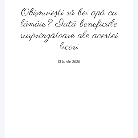
Obişnuieşti să bei apă cu
lămâie? Iată beneficiile
surprinzătoare ale acestei
licori
15 iunie 2020