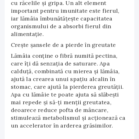
cu răcelile și gripa. Un alt element
important pentru imunitate este fierul,
iar lămâia îmbunătățește capacitatea
organismului de a absorbi fierul din
alimentație.
Crește șansele de a pierde în greutate
Lămâia conține o fibră numită pectina,
care îți dă senzația de saturare. Apa
calduță, combinată cu mierea și lămâia,
ajută la crearea unui spațiu alcalin în
stomac, care ajută la pierderea greutății.
Apa cu lămâie te poate ajuta să slăbești
mai repede și să-ți menții greutatea,
deoarece reduce pofta de mâncare,
stimulează metabolismul și acționează ca
un accelerator în arderea grăsimilor.