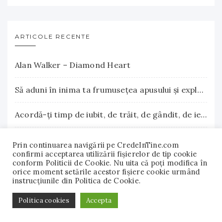
ARTICOLE RECENTE
Alan Walker – Diamond Heart
Să aduni în inima ta frumuseţea apusului şi explozia nesfârşită a răsăritului
Acordă-ţi timp de iubit, de trăit, de gândit, de iertat
La Terre Cosmetics – Frumuseţea autentică, inspirată din natură
Prin continuarea navigării pe CredeInTine.com
confirmi acceptarea utilizării fişierelor de tip cookie
conform Politicii de Cookie. Nu uita că poți modifica în
Surse naturale de biotină care încurajează creşterea părului. Vitamina B7 susţine sănătatea părului, pielii şi unghiilor
orice moment setările acestor fişiere cookie urmând
instrucțiunile din Politica de Cookie.
© 2018 - 2022 CredeInTine.com. Toate drepturile
Politica cookies
Accepta
rezervate.