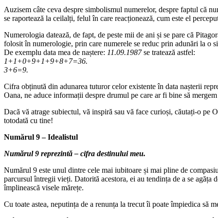
Auzisem câte ceva despre simbolismul numerelor, despre faptul că numerol
se raportează la ceilalți, felul în care reacționează, cum este el perceput
Numerologia datează, de fapt, de peste mii de ani și se pare că Pitago
folosit în numerologie, prin care numerele se reduc prin adunări la o si
De exemplu data mea de naștere:
11.09.1987
se tratează astfel:
1+1+0+9+1+9+8+7=36.
3+6=9.
Cifra obținută din adunarea tuturor celor existente în data nașterii re
Oana, ne aduce informații despre drumul pe care ar fi bine să mergem în
Dacă vă atrage subiectul, vă inspiră sau vă face curioși, căutați-o pe 
totodată cu tine!
Numărul 9 – Idealistul
Numărul 9 reprezintă – cifra destinului meu.
Numărul 9 este unul dintre cele mai iubitoare și mai pline de compasiu
parcursul întregii vieți. Datorită acestora, ei au tendința de a se agăța d
împlinească visele mărețe.
Cu toate astea, neputința de a renunța la trecut îi poate împiedica să mea