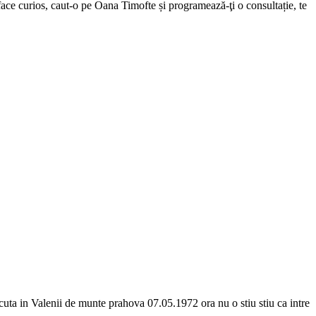
e face curios, caut-o pe Oana Timofte și programează-ţi o consultație, te
 nascuta in Valenii de munte prahova 07.05.1972 ora nu o stiu stiu ca intre