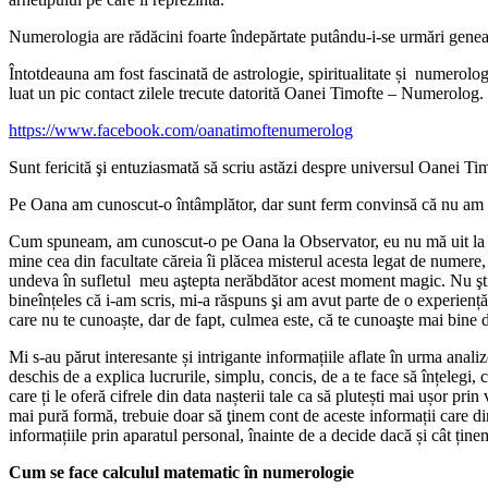
Numerologia are rădăcini foarte îndepărtate putându-i-se urmări genea
Întotdeauna am fost fascinată de astrologie, spiritualitate și numerolo
luat un pic contact zilele trecute datorită Oanei Timofte – Numerolog.
https://www.facebook.com/oanatimoftenumerolog
Sunt fericită şi entuziasmată să scriu astăzi despre universul Oanei 
Pe Oana am cunoscut-o întâmplător, dar sunt ferm convinsă că nu am cun
Cum spuneam, am cunoscut-o pe Oana la Observator, eu nu mă uit la te
mine cea din facultate căreia îi plăcea misterul acesta legat de numere, l
undeva în sufletul meu aştepta nerăbdător acest moment magic. Nu ştiu
bineînțeles că i-am scris, mi-a răspuns şi am avut parte de o experiență
care nu te cunoaște, dar de fapt, culmea este, că te cunoaşte mai bine d
Mi s-au părut interesante și intrigante informațiile aflate în urma anal
deschis de a explica lucrurile, simplu, concis, de a te face să înțelegi, 
care ți le oferă cifrele din data nașterii tale ca să plutești mai ușor pri
mai pură formă, trebuie doar să ţinem cont de aceste informații care d
informațiile prin aparatul personal, înainte de a decide dacă și cât ține
Cum se face calculul matematic în numerologie