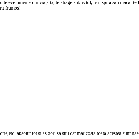
multe evenimente din viață ta, te atrage subiectul, te inspiră sau măcar t
rit frumos!
atorie,etc..absolut tot si as dori sa stiu cat mar costa toata acestea.sunt