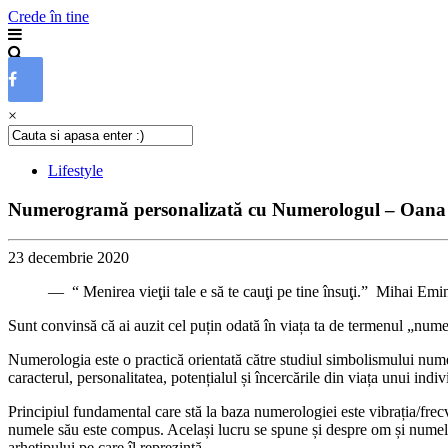
Crede în tine
×
Lifestyle
Numerogramă personalizată cu Numerologul – Oana
23 decembrie 2020
— “ Menirea vieţii tale e să te cauţi pe tine însuţi.” Mihai Emi
Sunt convinsă că ai auzit cel puțin odată în viața ta de termenul „num
Numerologia este o practică orientată către studiul simbolismului numer
caracterul, personalitatea, potențialul și încercările din viața unui indiv
Principiul fundamental care stă la baza numerologiei este vibrația/frecv
numele său este compus. Același lucru se spune și despre om și numele 
arhetipului pe care îl reprezintă.