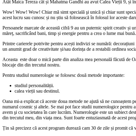
Atât Maica Tereza cât și Mahatma Gandhi au avut Calea Vieții 9, și înt
Wow! Wow! Wow! Chiar mă simt specială şi unică și chiar sunt specială ș
acest lucru sau cunosc și nu știu să folosească în folosul lor aceste da
Persoanele marcate de această cifră 9 au un puternic spirit creativ și u
măreț, sacrificând bani, timp și energie pentru a crea o lume mai bună.
Printre carierele potrivite pentru acești indivizi se numără: decorațiuni
un anumit grad de creativitate și/sau dorința de a restabili ordinea soci
Aceasta este doar o mică parte din analiza mea personală făcută de Oa
blocaje din din trecutul nostru.
Pentru studiul numerologie se folosesc două metode importante:
studiul personalității.
calea vieții sau destinul.
Oana mi-a explicat că aceste doua metode ne ajută să ne cunoaștem pe n
numarul cosmic și altele. Se mai pot face studii numerologice pentru an
avem şi cu societatea în care lucrăm. Numerologie este un subiect des
din trecutul meu, din viața mea. Sunt foarte entuziasmată de acest pro
Țin să precizez că acest program durează cam 30 de zile și promit că v