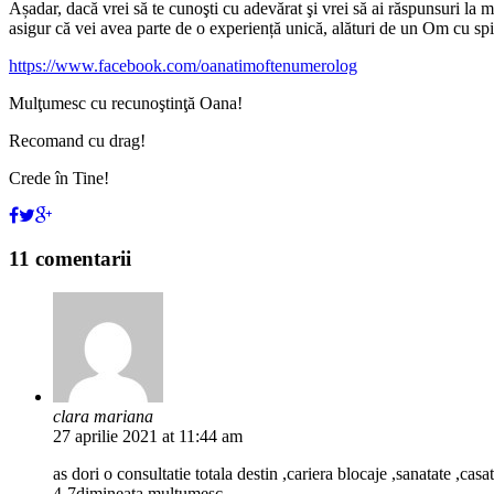
Așadar, dacă vrei să te cunoşti cu adevărat şi vrei să ai răspunsuri la 
asigur că vei avea parte de o experiență unică, alături de un Om cu spi
https://www.facebook.com/oanatimoftenumerolog
Mulţumesc cu recunoştinţă Oana!
Recomand cu drag!
Crede în Tine!
11 comentarii
clara mariana
27 aprilie 2021 at 11:44 am
as dori o consultatie totala destin ,cariera blocaje ,sanatate ,cas
4-7dimineata,multumesc