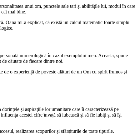
onalitatea unui om, punctele sale tari și abilitățile lui, modul în care
e cât mai bine.
că. Oana mi-a explicat, că există un calcul matematic foarte simplu
ologice.
liza personală numerologică în cazul exemplului meu. Aceasta, spune
 de căutate de fiecare dintre noi.
rte de o experiență de poveste alături de un Om cu spirit frumos şi
ințele și aspirațiile lor umanitare care îi caracterizează pe
fluența acestei cifre învață să iubească și să fie iubiți și să își
esul, realizarea scopurilor și sfârșiturile de toate tipurile.