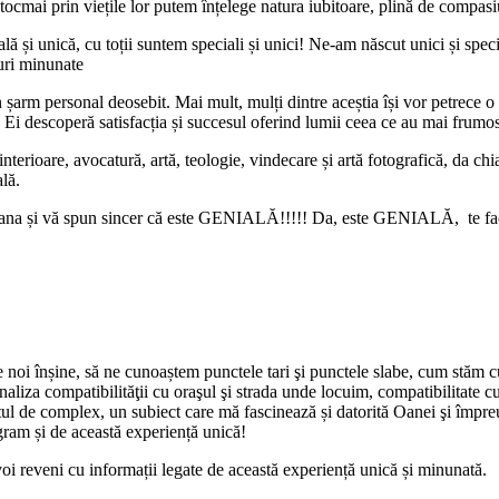
ocmai prin viețile lor putem înțelege natura iubitoare, plină de compasi
i unică, cu toții suntem speciali și unici! Ne-am născut unici și special
ruri minunate
n șarm personal deosebit. Mai mult, mulți dintre aceștia își vor petrece o
 Ei descoperă satisfacția și succesul oferind lumii ceea ce au mai frumos
 interioare, avocatură, artă, teologie, vindecare și artă fotografică, da c
ală.
na și vă spun sincer că este GENIALĂ!!!!! Da, este GENIALĂ, te face să
oi înșine, să ne cunoaștem punctele tari şi punctele slabe, cum stăm cu
aliza compatibilităţii cu oraşul şi strada unde locuim, compatibilitate c
tul de complex, un subiect care mă fascinează și datorită Oanei şi împ
gram și de această experiență unică!
oi reveni cu informații legate de această experiență unică și minunată.