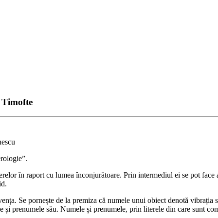
 Timofte
nescu
erologie”.
elor în raport cu lumea înconjurătoare. Prin intermediul ei se pot face 
id.
ența. Se pornește de la premiza că numele unui obiect denotă vibrația sa s
și prenumele său. Numele și prenumele, prin literele din care sunt compus