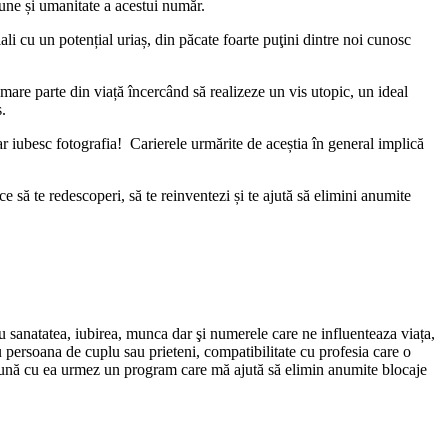
une și umanitate a acestui număr.
i cu un potențial uriaș, din păcate foarte puţini dintre noi cunosc
 mare parte din viață încercând să realizeze un vis utopic, un ideal
.
hiar iubesc fotografia! Carierele urmărite de aceștia în general implică
 te redescoperi, să te reinventezi și te ajută să elimini anumite
 sanatatea, iubirea, munca dar şi numerele care ne influenteaza viața,
u persoana de cuplu sau prieteni, compatibilitate cu profesia care o
reună cu ea urmez un program care mă ajută să elimin anumite blocaje