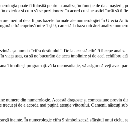
ogia poate fi folosită pentru a analiza, în funcție de data nașterii, pers
 în exterior și cum să se poziționeze în acord cu sine astfel încât să îi fi
ra are meritul de a fi pus bazele formale ale numerologiei în Grecia Anti
ngură cifră cuprinsă între 1 și 9, care stă la baza oricărei analize numer
prezintă așa numita “cifra destinului”. De la această cifră 9 începe ana
 viața asta, ca să ne bucurăm de acea împlinire și de acel echilibru atât
Oana Timofte și programați-vă la o consultație, vă asigur că veți avea pa
ne numere din numerologie. Această dragoste și compasiune provin din dor
e trecut și de a acorda mai puțină atenție viitorului. Oamenii născuți sub in
rgă înainte. În numerologie cifra 9 simbolizează sfârșitul unui ciclu, succ