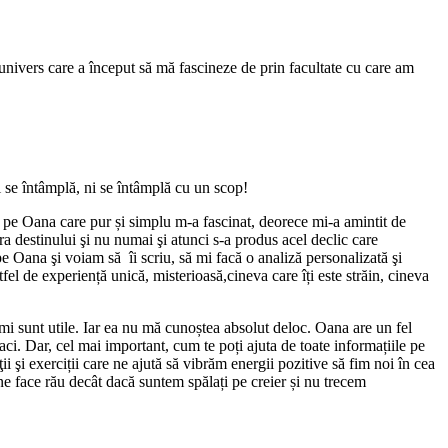
 univers care a început să mă fascineze de prin facultate cu care am
 se întâmplă, ni se întâmplă cu un scop!
pe Oana care pur și simplu m-a fascinat, deorece mi-a amintit de
fra destinului şi nu numai şi atunci s-a produs acel declic care
Oana şi voiam să îi scriu, să mi facă o analiză personalizată şi
el de experiență unică, misterioasă,cineva care îți este străin, cineva
îmi sunt utile. Iar ea nu mă cunoștea absolut deloc. Oana are un fel
faci. Dar, cel mai important, cum te poți ajuta de toate informațiile pe
ţii şi exerciții care ne ajută să vibrăm energii pozitive să fim noi în cea
e face rău decât dacă suntem spălați pe creier și nu trecem