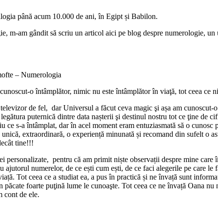
logia până acum 10.000 de ani, în Egipt și Babilon.
gie, m-am gândit să scriu un articol aici pe blog despre numerologie, un
Timofte – Numerologia
oscut-o întâmplător, nimic nu este întâmplător în viaţă, tot ceea ce ni
levizor de fel, dar Universul a făcut ceva magic şi așa am cunoscut-o 
egătura puternică dintre data nașterii şi destinul nostru tot ce ţine de ci
 ce s-a întâmplat, dar în acel moment eram entuziasmată să o cunosc pe 
 unică, extraordinară, o experiență minunată și recomand din sufelt o astf
ecât tine!!!
izei personalizate, pentru că am primit niște observații despre mine care 
cu ajutorul numerelor, de ce ești cum ești, de ce faci alegerile pe care le 
n viață. Tot ceea ce a studiat ea, a pus în practică și ne învață sunt informa
in păcate foarte puţină lume le cunoaşte. Tot ceea ce ne învață Oana nu n
m cont de ele.