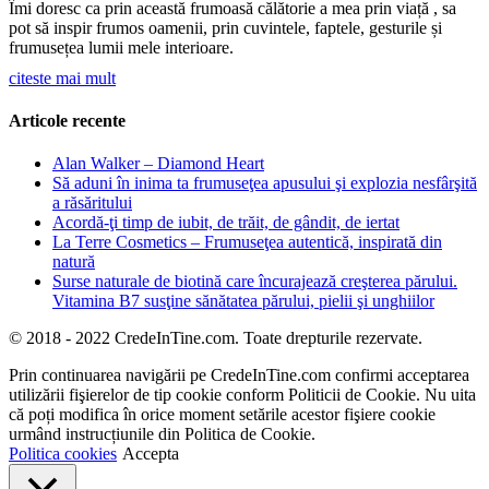
Îmi doresc ca prin această frumoasă călătorie a mea prin viață , sa
pot să inspir frumos oamenii, prin cuvintele, faptele, gesturile și
frumusețea lumii mele interioare.
citeste mai mult
Articole recente
Alan Walker – Diamond Heart
Să aduni în inima ta frumuseţea apusului şi explozia nesfârşită
a răsăritului
Acordă-ţi timp de iubit, de trăit, de gândit, de iertat
La Terre Cosmetics – Frumuseţea autentică, inspirată din
natură
Surse naturale de biotină care încurajează creşterea părului.
Vitamina B7 susţine sănătatea părului, pielii şi unghiilor
© 2018 - 2022 CredeInTine.com. Toate drepturile rezervate.
Prin continuarea navigării pe CredeInTine.com confirmi acceptarea
utilizării fişierelor de tip cookie conform Politicii de Cookie. Nu uita
că poți modifica în orice moment setările acestor fişiere cookie
urmând instrucțiunile din Politica de Cookie.
Politica cookies
Accepta