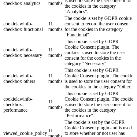
is used to store the user consent for
checkbox-analytics
months
the cookies in the category
"Analytics".
The cookie is set by GDPR cookie
cookielawinfo-
11
consent to record the user consent
checkbox-functional
months
for the cookies in the category
"Functional".
This cookie is set by GDPR
Cookie Consent plugin. The
cookielawinfo-
11
cookies is used to store the user
checkbox-necessary
months
consent for the cookies in the
category "Necessary".
This cookie is set by GDPR
cookielawinfo-
11
Cookie Consent plugin. The cookie
checkbox-others
months
is used to store the user consent for
the cookies in the category "Other.
This cookie is set by GDPR
cookielawinfo-
Cookie Consent plugin. The cookie
11
checkbox-
is used to store the user consent for
months
performance
the cookies in the category
"Performance".
The cookie is set by the GDPR
Cookie Consent plugin and is used
11
viewed_cookie_policy
to store whether or not user has
months