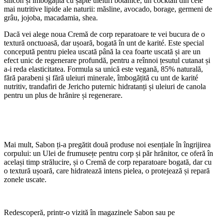
silicon și îmbogățită cu șapte uleiuri botanice, un cocktail din cele
mai nutritive lipide ale naturii: măsline, avocado, borage, germeni de
grâu, jojoba, macadamia, shea.
Dacă vei alege noua Cremă de corp reparatoare te vei bucura de o
textură onctuoasă, dar ușoară, bogată în unt de karité. Este special
concepută pentru pielea uscată până la cea foarte uscată și are un
efect unic de regenerare profundă, pentru a reînnoi țesutul cutanat și
a-i reda elasticitatea. Formula sa unică este vegană, 85% naturală,
fără parabeni și fără uleiuri minerale, îmbogățită cu unt de karité
nutritiv, trandafiri de Jericho puternic hidratanți și uleiuri de canola
pentru un plus de hrănire și regenerare.
Mai mult, Sabon ți-a pregătit două produse noi esențiale în îngrijirea
corpului: un Ulei de frumusețe pentru corp și păr hrănitor, ce oferă în
același timp strălucire, și o Cremă de corp reparatoare bogată, dar cu
o textură ușoară, care hidratează intens pielea, o protejează și repară
zonele uscate.
Redescoperă, printr-o vizită în magazinele Sabon sau pe