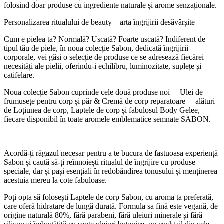
folosind doar produse cu ingrediente naturale și arome senzaționale.
Personalizarea ritualului de beauty – arta îngrijirii desăvârșite
Cum e pielea ta? Normală? Uscată? Foarte uscată? Indiferent de
tipul tău de piele, în noua colecție Sabon, dedicată îngrijirii
corporale, vei găsi o selecție de produse ce se adresează fiecărei
necesități ale pielii, oferindu-i echilibru, luminozitate, suplețe și
catifelare.
Noua colecție Sabon cuprinde cele două produse noi – Ulei de
frumusețe pentru corp și păr & Cremă de corp reparatoare – alături
de Loțiunea de corp, Laptele de corp și fabulosul Body Gelee,
fiecare disponibil în toate aromele emblematice semnate SABON.
Acordă-ți răgazul necesar pentru a te bucura de fastuoasa experiență
Sabon și caută să-ți reînnoiești ritualul de îngrijire cu produse
speciale, dar și pași esențiali în redobândirea tonusului și menținerea
acestuia mereu la cote fabuloase.
Poți opta să folosești Laptele de corp Sabon, cu aroma ta preferată,
care oferă hidratare de lungă durată. Formula sa fină este vegană, de
origine naturală 80%, fără parabeni, fără uleiuri minerale și fără