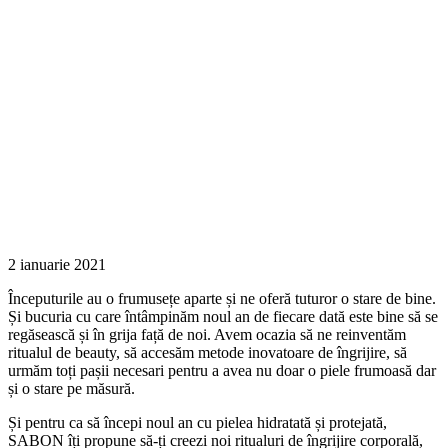
2 ianuarie 2021
Începuturile au o frumusețe aparte și ne oferă tuturor o stare de bine.
Și bucuria cu care întâmpinăm noul an de fiecare dată este bine să se
regăsească și în grija față de noi. Avem ocazia să ne reinventăm
ritualul de beauty, să accesăm metode inovatoare de îngrijire, să
urmăm toți pașii necesari pentru a avea nu doar o piele frumoasă dar
și o stare pe măsură.
Și pentru ca să începi noul an cu pielea hidratată și protejată,
SABON îți propune să-ți creezi noi ritualuri de îngrijire corporală,