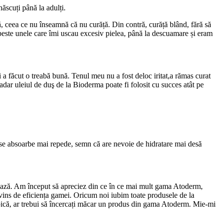
născuți până la adulți.
ă, ceea ce nu înseamnă că nu curăță. Din contră, curăță blând, fără să
 peste unele care îmi uscau excesiv pielea, până la descuamare și eram
i a făcut o treabă bună. Tenul meu nu a fost deloc iritat,a rămas curat
 Aşadar uleiul de duş de la Bioderma poate fi folosit cu succes atât pe
l se absoarbe mai repede, semn că are nevoie de hidratare mai desă
ratează. Am început să apreciez din ce în ce mai mult gama Atoderm,
ins de eficiența gamei. Oricum noi iubim toate produsele de la
opică, ar trebui să încercați măcar un produs din gama Atoderm. Mie-mi