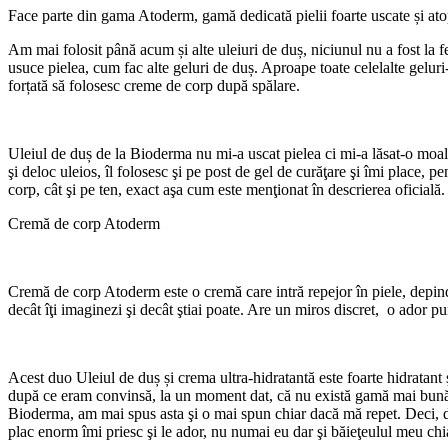
Face parte din gama Atoderm, gamă dedicată pielii foarte uscate și atopi
Am mai folosit până acum și alte uleiuri de duș, niciunul nu a fost la 
usuce pielea, cum fac alte geluri de duș. Aproape toate celelalte gelur
forțată să folosesc creme de corp după spălare.
Uleiul de duș de la Bioderma nu mi-a uscat pielea ci mi-a lăsat-o moale,
şi deloc uleios, îl folosesc şi pe post de gel de curăţare şi îmi place, p
corp, cât şi pe ten, exact aşa cum este menţionat în descrierea oficială.
Cremă de corp Atoderm
Cremă de corp Atoderm este o cremă care intră repejor în piele, depind
decât îţi imaginezi şi decât ştiai poate. Are un miros discret, o ador pur
Acest duo Uleiul de duș și crema ultra-hidratantă este foarte hidratan
după ce eram convinsă, la un moment dat, că nu există gamă mai bună 
Bioderma, am mai spus asta şi o mai spun chiar dacă mă repet. Deci, d
plac enorm îmi priesc şi le ador, nu numai eu dar şi băieţeulul meu chi