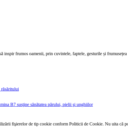
să inspir frumos oamenii, prin cuvintele, faptele, gesturile și frumusețea
răsăritului
mina B7 susţine sănătatea părului, pielii şi unghiilor
zării fişierelor de tip cookie conform Politicii de Cookie. Nu uita că p