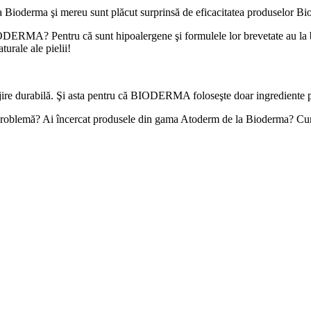
a Bioderma şi mereu sunt plăcut surprinsă de eficacitatea produselor B
MA? Pentru că sunt hipoalergene şi formulele lor brevetate au la baz
urale ale pielii!
e durabilă. Şi asta pentru că BIODERMA foloseşte doar ingrediente pure
ă problemă? Ai încercat produsele din gama Atoderm de la Bioderma? Cum