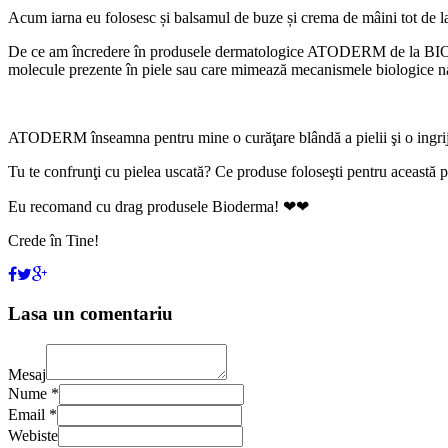
Acum iarna eu folosesc și balsamul de buze și crema de mâini tot de l
De ce am încredere în produsele dermatologice ATODERM de la BIODER
molecule prezente în piele sau care mimează mecanismele biologice nat
ATODERM înseamna pentru mine o curăţare blândă a pielii şi o ingrijir
Tu te confrunţi cu pielea uscată? Ce produse foloseşti pentru aceast
Eu recomand cu drag produsele Bioderma! ❤❤
Crede în Tine!
Lasa un comentariu
Mesaj
Nume *
Email *
Webiste