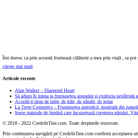
Îmi doresc ca prin această frumoasă călătorie a mea prin viață , sa pot 
citeste mai mult
Articole recente
Alan Walker – Diamond Heart
Să aduni în inima ta frumuseţea apusului şi explozia nesfârşită a 
Acordă-ţi timp de iubit, de trăit, de gândit, de iertat
La Terre Cosmetics – Frumuseţea autentică, inspirată din natură
Surse naturale de biotină care încurajează creşterea părului. Vita
© 2018 - 2022 CredeInTine.com. Toate drepturile rezervate.
Prin continuarea navigării pe CredeInTine.com confirmi acceptarea utili