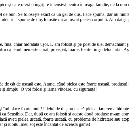
ce și care oferă o îngrijire intensivă pentru întreaga familie, de la nou 
fel de bun. Se folosește exact ca un gel de duș. Face spumă, dar nu mult
i- uleiuri – spume de duș folosite mi-au uscat pielea corpului. Am dat și
 fină, chiar hidratată ușor. L-am folosit şi pe post de ulei demachiant ş
entru că tenul meu este curat, proaspăt, foarte, foarte fin şi deloc iritat.
e de cât de uscată este. Atunci când pielea este foarte uscată, produsu
 şi simplu. O voi folosi şi iarna viitoare, cu siguranţă!
t şi îmi place foarte mult! Uleiul de duș nu usucă pielea, iar crema hid
ca Sensibio. Dar, după ce am folosit şi aceste două produse m-am conv
acă aveți pielea uscată, foarte uscată, cu probleme de hidratare sau at
ar şi iubitul meu soţ este încantat de această gamă!