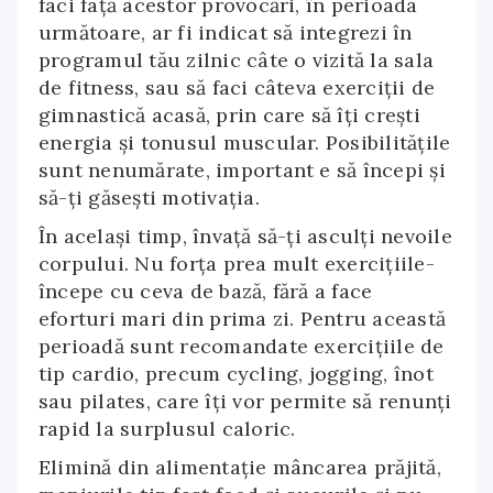
faci față acestor provocări, în perioada
următoare, ar fi indicat să integrezi în
programul tău zilnic câte o vizită la sala
de fitness, sau să faci câteva exerciții de
gimnastică acasă, prin care să îți crești
energia și tonusul muscular. Posibilitățile
sunt nenumărate, important e să începi și
să-ți găsești motivația.
În același timp, învață să-ți asculți nevoile
corpului. Nu forța prea mult exercițiile-
începe cu ceva de bază, fără a face
eforturi mari din prima zi. Pentru această
perioadă sunt recomandate exercițiile de
tip cardio, precum cycling, jogging, înot
sau pilates, care îți vor permite să renunți
rapid la surplusul caloric.
Elimină din alimentație mâncarea prăjită,