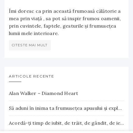
Îmi doresc ca prin această frumoasă călătorie a
mea prin viață , sa pot să inspir frumos oamenii,
prin cuvintele, faptele, gesturile și frumusețea
lumii mele interioare.
CITESTE MAI MULT
ARTICOLE RECENTE
Alan Walker – Diamond Heart
Să aduni în inima ta frumuseţea apusului şi explozia nesfârşită a răsăritului
Acordă-ţi timp de iubit, de trăit, de gândit, de iertat