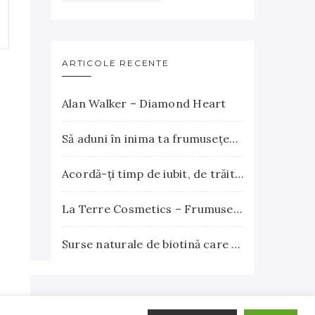
ARTICOLE RECENTE
Alan Walker – Diamond Heart
Să aduni în inima ta frumuseţea apusului şi explozia nesfârşită a răsăritului
Acordă-ţi timp de iubit, de trăit, de gândit, de iertat
La Terre Cosmetics – Frumuseţea autentică, inspirată din natură
Surse naturale de biotină care încurajează creşterea părului. Vitamina B7 susţine sănătatea părului, pielii şi unghiilor