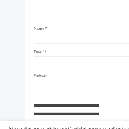
Nume *
Email *
Webiste
Prin continuarea navigării pe CredeInTine.com confirmi accep