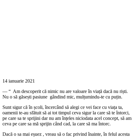
14 ianuarie 2021
— “ Am descoperit că nimic nu are valoare în viață dacă nu riști.
Nu o să găsești pasiune gândind mic, mulțumindu-te cu puțin.
Sunt sigur că în școli, încercând să alegi ce vei face cu viața ta,
oamenii te-au sfătuit să ai tot timpul ceva sigur la care să te întorci,
pe care sa te sprijini dar nu am înțeles niciodata acel concept, să am
ceva pe care sa mă sprijin când cad, la care să ma întorc.
Dacă o sa mai eșuez , vreau să o fac privind înainte, în felul acesta