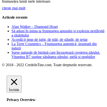
frumusețea lumii mele interioare.
citeste mai mult
Articole recente
Alan Walker – Diamond Heart
Să aduni în inima ta frumuseţea apusului şi explozia nesfârşită
a răsăritului
Acordă-ţi timp de iubit, de trăit, de gândit, de iertat
La Terre Cosmetics – Frumuseţea autentică, inspirată din
natură
Surse naturale de biotină care încurajează creşterea părului.
Vitamina B7 susţine sănătatea părului, pielii şi unghiilor
© 2018 - 2022 CredeInTine.com. Toate drepturile rezervate.
Închide
Privacy Overview