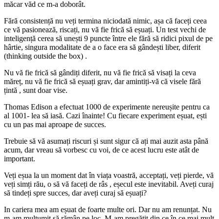
măcar văd ce m-a doborât.
Fără consistență nu veți termina niciodată nimic, așa că faceți ceea
ce vă pasionează, riscați, nu vă fie frică să eșuați. Un test vechi de
inteligență cerea să unești 9 puncte între ele fără să ridici pixul de pe
hârtie, singura modalitate de a o face era să gândești liber, diferit
(thinking outside the box) .
Nu vă fie frică să gândiți diferit, nu vă fie frică să visați la ceva
măreț, nu vă fie frică să eșuați grav, dar amintiți-vă că visele fără
țintă , sunt doar vise.
Thomas Edison a efectuat 1000 de experimente nereușite pentru ca
al 1001- lea să iasă. Cazi înainte! Cu fiecare experiment eșuat, ești
cu un pas mai aproape de succes.
Trebuie să vă asumați riscuri și sunt sigur că ați mai auzit asta până
acum, dar vreau să vorbesc cu voi, de ce acest lucru este atât de
important.
Veți eșua la un moment dat în viața voastră, acceptați, veți pierde, vă
veți simți rău, o să vă faceți de râs , eșecul este inevitabil. Aveți curaj
să tindeți spre succes, dar aveți curaj să eșuați?
In cariera mea am eșuat de foarte multe ori. Dar nu am renunțat. Nu
m-am mulțumit să rămân pe loc. M-am pregătit din ce în ce mai mult