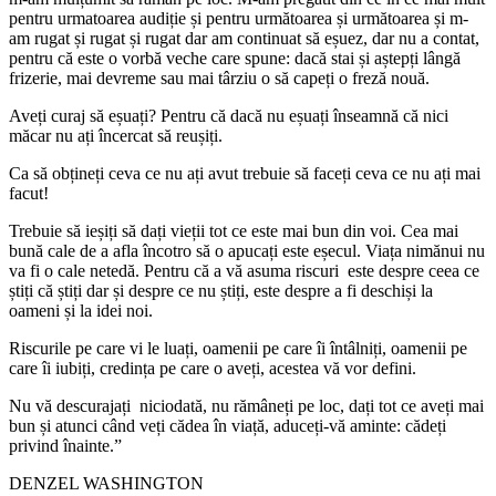
pentru urmatoarea audiție și pentru următoarea și următoarea și m-
am rugat și rugat și rugat dar am continuat să eșuez, dar nu a contat,
pentru că este o vorbă veche care spune: dacă stai și aștepți lângă
frizerie, mai devreme sau mai târziu o să capeți o freză nouă.
Aveți curaj să eșuați? Pentru că dacă nu eșuați înseamnă că nici
măcar nu ați încercat să reușiți.
Ca să obțineți ceva ce nu ați avut trebuie să faceți ceva ce nu ați mai
facut!
Trebuie să ieșiți să dați vieții tot ce este mai bun din voi. Cea mai
bună cale de a afla încotro să o apucați este eșecul. Viața nimănui nu
va fi o cale netedă. Pentru că a vă asuma riscuri este despre ceea ce
știți că știți dar și despre ce nu știți, este despre a fi deschiși la
oameni și la idei noi.
Riscurile pe care vi le luați, oamenii pe care îi întâlniți, oamenii pe
care îi iubiți, credința pe care o aveți, acestea vă vor defini.
Nu vă descurajați niciodată, nu rămâneți pe loc, dați tot ce aveți mai
bun și atunci când veți cădea în viață, aduceți-vă aminte: cădeți
privind înainte.”
DENZEL WASHINGTON