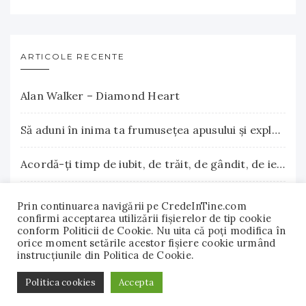
ARTICOLE RECENTE
Alan Walker – Diamond Heart
Să aduni în inima ta frumuseţea apusului şi explozia nesfârşită a răsăritului
Acordă-ţi timp de iubit, de trăit, de gândit, de iertat
La Terre Cosmetics – Frumuseţea autentică, inspirată din natură
Prin continuarea navigării pe CredeInTine.com
confirmi acceptarea utilizării fişierelor de tip cookie
conform Politicii de Cookie. Nu uita că poți modifica în
Surse naturale de biotină care încurajează creşterea părului. Vitamina B7 susţine sănătatea părului, pielii şi unghiilor
orice moment setările acestor fişiere cookie urmând
instrucțiunile din Politica de Cookie.
© 2018 - 2022 CredeInTine.com. Toate drepturile
Politica cookies
Accepta
rezervate.