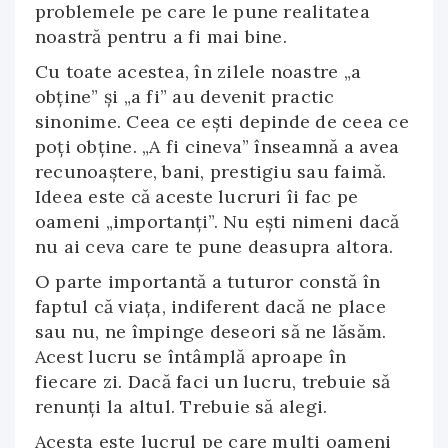
problemele pe care le pune realitatea
noastră pentru a fi mai bine.
Cu toate acestea, în zilele noastre „a
obține” și „a fi” au devenit practic
sinonime. Ceea ce ești depinde de ceea ce
poți obține. „A fi cineva” înseamnă a avea
recunoaștere, bani, prestigiu sau faimă.
Ideea este că aceste lucruri îi fac pe
oameni „importanți”. Nu ești nimeni dacă
nu ai ceva care te pune deasupra altora.
O parte importantă a tuturor constă în
faptul că viața, indiferent dacă ne place
sau nu, ne împinge deseori să ne lăsăm.
Acest lucru se întâmplă aproape în
fiecare zi. Dacă faci un lucru, trebuie să
renunți la altul. Trebuie să alegi.
Acesta este lucrul pe care mulți oameni