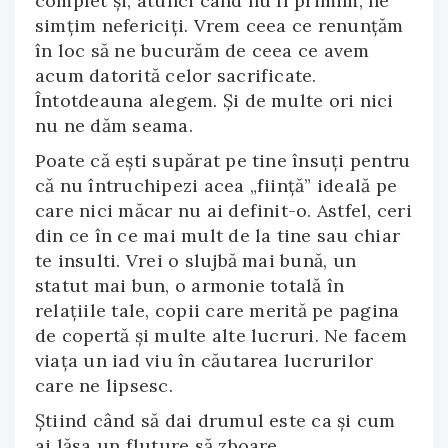
complet și, atunci când nu îl primim, ne
simțim nefericiți. Vrem ceea ce renunțăm
în loc să ne bucurăm de ceea ce avem
acum datorită celor sacrificate.
Întotdeauna alegem. Și de multe ori nici
nu ne dăm seama.
Poate că ești supărat pe tine însuți pentru
că nu întruchipezi acea „ființă” ideală pe
care nici măcar nu ai definit-o. Astfel, ceri
din ce în ce mai mult de la tine sau chiar
te insulti. Vrei o slujbă mai bună, un
statut mai bun, o armonie totală în
relațiile tale, copii care merită pe pagina
de copertă și multe alte lucruri. Ne facem
viața un iad viu în căutarea lucrurilor
care ne lipsesc.
Știind când să dai drumul este ca și cum
ai lăsa un fluture să zboare.