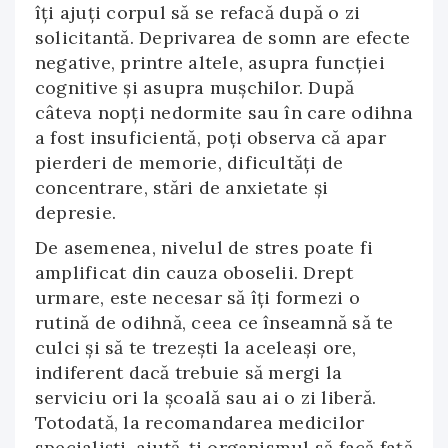
îți ajuți corpul să se refacă după o zi
solicitantă. Deprivarea de somn are efecte
negative, printre altele, asupra funcției
cognitive și asupra mușchilor. După
câteva nopți nedormite sau în care odihna
a fost insuficientă, poți observa că apar
pierderi de memorie, dificultăți de
concentrare, stări de anxietate și
depresie.
De asemenea, nivelul de stres poate fi
amplificat din cauza oboselii. Drept
urmare, este necesar să îți formezi o
rutină de odihnă, ceea ce înseamnă să te
culci și să te trezești la aceleași ore,
indiferent dacă trebuie să mergi la
serviciu ori la școală sau ai o zi liberă.
Totodată, la recomandarea medicilor
specialiști, ajută-ți organismul să facă față