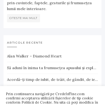
prin cuvintele, faptele, gesturile și frumusețea
lumii mele interioare.
CITESTE MAI MULT
ARTICOLE RECENTE
Alan Walker – Diamond Heart
Să aduni în inima ta frumuseţea apusului şi explozia nesfârşită a răsăritului
Acordă-ţi timp de iubit, de trăit, de gândit, de iertat
La Terre Cosmetics – Frumuseţea autentică, inspirată din natură
Prin continuarea navigării pe CredeInTine.com
confirmi acceptarea utilizării fişierelor de tip cookie
conform Politicii de Cookie. Nu uita că poți modifica în
Surse naturale de biotină care încurajează creşterea părului. Vitamina B7 susţine sănătatea părului, pielii şi unghiilor