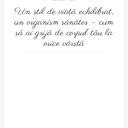
Un stil de viaţă echilibrat,
un organism sănătos – cum
să ai grijă de corpul tău la
orice vârstă