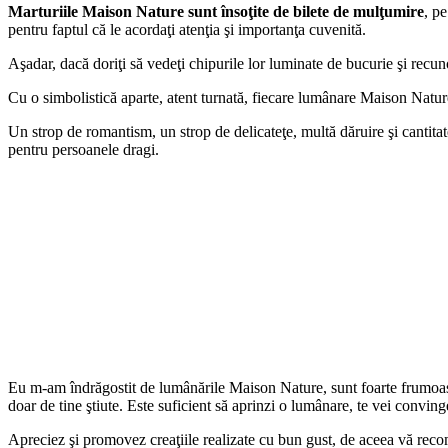
Marturiile Maison Nature sunt însoţite de bilete de mulţumire
, pe
pentru faptul că le acordaţi atenţia şi importanţa cuvenită.
Aşadar, dacă doriţi să vedeţi chipurile lor luminate de bucurie şi recuno
Cu o simbolistică aparte, atent turnată, fiecare lumânare Maison Nature
Un strop de romantism, un strop de delicateţe, multă dăruire şi cantita
pentru persoanele dragi.
Eu m-am îndrăgostit de lumânările Maison Nature, sunt foarte frumoase, e
doar de tine ştiute. Este suficient să aprinzi o lumânare, te vei convin
Apreciez şi promovez creaţiile realizate cu bun gust, de aceea vă reco