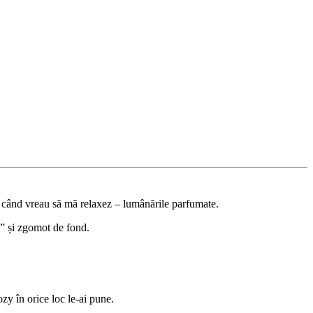
tă când vreau să mă relaxez – lumânările parfumate.
o” și zgomot de fond.
zy în orice loc le-ai pune.