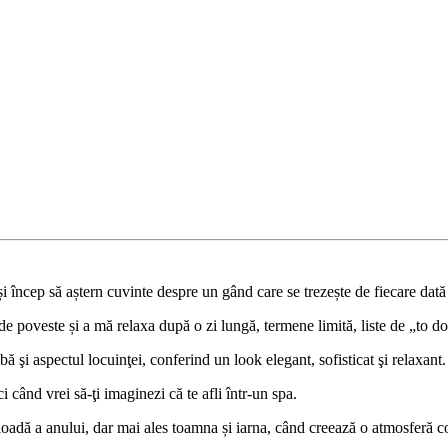
și încep să aștern cuvinte despre un gând care se trezește de fiecare da
 de poveste și a mă relaxa după o zi lungă, termene limită, liste de „to d
şi aspectul locuinţei, conferind un look elegant, sofisticat şi relaxant.
 când vrei să-ţi imaginezi că te afli într-un spa.
ioadă a anului, dar mai ales toamna și iarna, când creează o atmosferă co