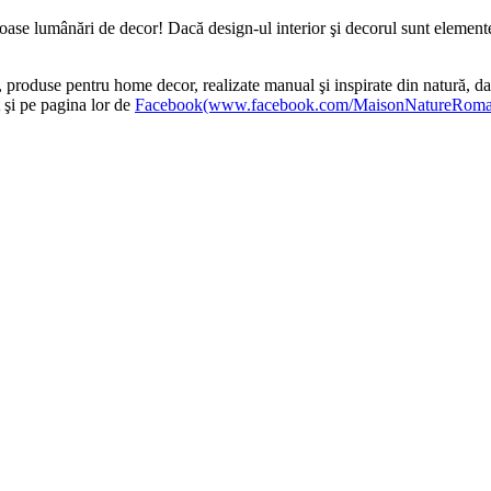
ase lumânări de decor! Dacă design-ul interior şi decorul sunt elemente c
 produse pentru home decor, realizate manual şi inspirate din natură, da
t şi pe pagina lor de
Facebook(www.facebook.com/MaisonNatureRoma