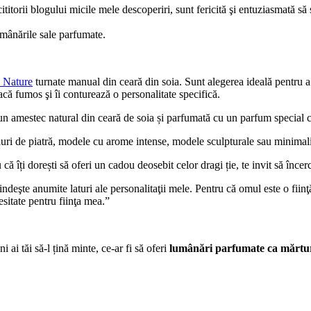
ititorii blogului micile mele descoperiri, sunt fericită şi entuziasmată să
mânările sale parfumate.
 Nature
turnate manual din ceară din soia. Sunt alegerea ideală pentru a
ă fumos şi îi conturează o personalitate specifică.
n amestec natural din ceară de soia și parfumată cu un parfum special c
oluri de piatră, modele cu arome intense, modele sculpturale sau minimal
că îți dorești să oferi un cadou deosebit celor dragi ție, te invit să încerc
ndeşte anumite laturi ale personalitaţii mele. Pentru că omul este o fiin
esitate pentru fiinţa mea.”
 ai tăi să-l țină minte, ce-ar fi să oferi
lumânări parfumate ca mărtur