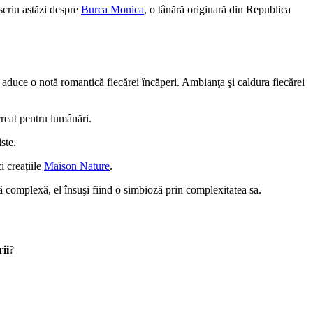
 scriu astăzi despre
Burca Monica
, o tânără originară din Republica
 aduce o notă romantică fiecărei încăperi. Ambianţa şi caldura fiecărei
reat pentru lumânări.
iste.
i creațiile
Maison Nature
.
ţă complexă, el însuşi fiind o simbioză prin complexitatea sa.
ii
?