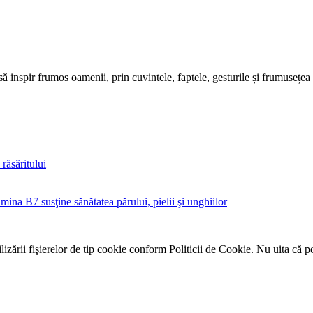
să inspir frumos oamenii, prin cuvintele, faptele, gesturile și frumusețea
răsăritului
mina B7 susţine sănătatea părului, pielii şi unghiilor
zării fişierelor de tip cookie conform Politicii de Cookie. Nu uita că p