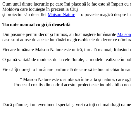
Cum unul dintre lucrurile pe care îmi place să le fac este să împart cu c
Moldova care locuieşte în prezent la Cluj
şi proiectul său de suflet
Maison Nature
– o poveste magică despre lu
Turnate manual cu grijă deosebită
Din pasiune pentru decor şi frumos, au luat naştere lumânările
Maison
case sunt aduse de aceste lumânări magice-obiecte de decor ce o îmbrac
Fiecare lumânare Maison Nature este unică, turnată manual, folosind u
O gamă variată de modele: de la cele florale, la modele realizate în b
Fie că îți dorești o lumânare parfumată de care să te bucuri chiar tu sau 
— “ Maison Nature este o simbioză între artă şi natura, care ogli
Procesul creativ din cadrul acestui proiect este indubitabil o nec
Dacă plănuiești un eveniment special și vrei ca toți cei mai dragi oameni