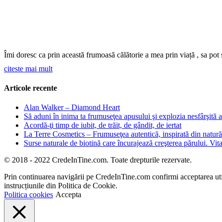
Îmi doresc ca prin această frumoasă călătorie a mea prin viață , sa pot 
citeste mai mult
Articole recente
Alan Walker – Diamond Heart
Să aduni în inima ta frumuseţea apusului şi explozia nesfârşită a 
Acordă-ţi timp de iubit, de trăit, de gândit, de iertat
La Terre Cosmetics – Frumuseţea autentică, inspirată din natură
Surse naturale de biotină care încurajează creşterea părului. Vita
© 2018 - 2022 CredeInTine.com. Toate drepturile rezervate.
Prin continuarea navigării pe CredeInTine.com confirmi acceptarea utili
instrucțiunile din Politica de Cookie.
Politica cookies
Accepta