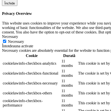
Închide
Privacy Overview
This website uses cookies to improve your experience while you navigat
working of basic functionalities of the website. We also use third-pa
consent. You also have the option to opt-out of these cookies. But op
Necessary
Necessary
Întotdeauna activate
Necessary cookies are absolutely essential for the website to function
Cookie
Durată
11
cookielawinfo-checkbox-analytics
This cookie is set b
months
11
cookielawinfo-checkbox-functional
The cookie is set by
months
11
cookielawinfo-checkbox-necessary
This cookie is set b
months
11
cookielawinfo-checkbox-others
This cookie is set b
months
cookielawinfo-checkbox-
11
This cookie is set b
performance
months
11
The cookie is set by