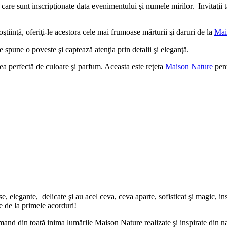
 care sunt inscripţionate data evenimentului şi numele mirilor. Invitaţii tăi
ştiinţă, oferiţi-le acestora cele mai frumoase mărturii şi daruri de la
Mai
 spune o poveste şi captează atenţia prin detalii şi eleganţă.
tea perfectă de culoare şi parfum. Aceasta este reţeta
Maison Nature
pent
legante, delicate şi au acel ceva, ceva aparte, sofisticat şi magic, insp
ge de la primele acorduri!
mand din toată inima lumările Maison Nature realizate şi inspirate din na