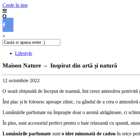
Crede în tine
×
Lifestyle
Maison Nature – Inspirat din artă şi natură
12 octombrie 2022
O seară obișnuită de început de toamnă, îmi creez atmosfera potrivită 
Îmi plac și le folosesc aproape zilnic, cu gândul de a crea o atmosferă
Lumânările parfumate nu împraştie doar o aromă atrăgătoare, ci schimbă 
În plus, sunt accesoriul perfect pentru o baie relaxantă cu spumă, atunci
Lumânările parfumate
sunt
o idee minunată de cadou
în orice per