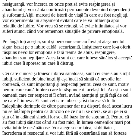
nesiguranță, vor încerca cu orice preț să evite respingerea și
abandonul și vor căuta confirmări permanente devenind dependenți
și sufocanți.Alții, marcați de istorii de viață în care au fost neglijați,
vor experimenta un atașament evitant care le va influența apoi
relațiile de iubire. Vor vrea să se retragă, să evite intimitatea și vor
suferi atunci când vor rememora situațiile de privare emoțională.
Pe lângă toți aceștia, sunt și persoane care au învățat atașamentul
sigur, bazat pe o iubire caldă, securizantă, liniștitoare care le-a oferit
răspuns nevoilor emoționale fără teama de abuz, respingere,
abandon sau neglijare. Aceștia sunt cei care iubesc sănătos și acceptă
iubiri care îi sporesc nu care îi distrug.
Cei care cunosc și trăiesc iubirea sănătoasă, sunt cei care s-au simțit
iubiți, suficient de bine îngrijiți așa încât să simtă că nevoile lor
contează, că sunt importanți și respectați pentru ceea ce sunt, motiv
pentru care caută iubirea care le răspunde în același fel. Aceștia sunt
oamenii care cer respect și îl oferă, având atenție și grijă față de cel
pe care îl iubesc. Ei sunt cei care iubesc și își doresc să le fie
îndeplinite dorințele de către partener dar nu disperă dacă acest lucru
nu se întâmplă pentru că dincolo de ce nu li se oferă, se au pe ei și
știu că în adâncul sinelui lor se află baza lor de siguranță. Pentru că
au fost iubiți sănătos când au fost mici, în lumea oamenilor mari pot
evita iubirile nesănătoase. Vor alege securitatea, stabilitatea,
încrederea și respectul și vor iubi fără să constrângă sau să forțeze