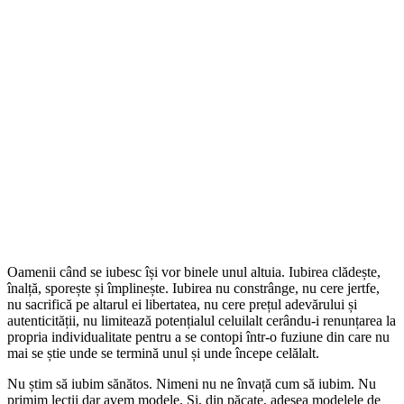
Oamenii când se iubesc își vor binele unul altuia. Iubirea clădește,
înalță, sporește și împlinește. Iubirea nu constrânge, nu cere jertfe,
nu sacrifică pe altarul ei libertatea, nu cere prețul adevărului și
autenticității, nu limitează potențialul celuilalt cerându-i renunțarea la
propria individualitate pentru a se contopi într-o fuziune din care nu
mai se știe unde se termină unul și unde începe celălalt.
Nu știm să iubim sănătos. Nimeni nu ne învață cum să iubim. Nu
primim lecții dar avem modele. Și, din păcate, adesea modelele de