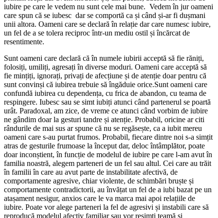
iubire pe care le vedem nu sunt cele mai bune. Vedem în jur oameni
care spun că se iubesc dar se comportă ca și când și-ar fi dușmani
unii altora. Oameni care se declară în relație dar care numesc iubire,
un fel de a se tolera reciproc într-un mediu ostil și încărcat de
resentimente.
Sunt oameni care declară că în numele iubirii acceptă să fie răniți,
folosiți, umiliți, agresați în diverse moduri. Oameni care acceptă să
fie mințiți, ignorați, privați de afecțiune și de atenție doar pentru că
sunt convinși că iubirea trebuie să îngăduie orice.Sunt oameni care
confundă iubirea cu dependența, cu frica de abandon, cu teama de
respingere. Iubesc sau se simt iubiți atunci când partenerul se poartă
urât. Paradoxal, am zice, de vreme ce atunci când vorbim de iubire
ne gândim doar la gesturi tandre și atenție. Probabil, oricine ar citi
rândurile de mai sus ar spune că nu se regăsește, ca a iubit mereu
oameni care s-au purtat frumos. Probabil, fiecare dintre noi s-a simțit
atras de gesturile frumoase la început dar, deloc întâmplător, poate
doar inconștient, în funcție de modelul de iubire pe care l-am avut în
familia noastră, alegem parteneri de un fel sau altul. Cei care au trăit
în familii în care au avut parte de instabilitate afectivă, de
comportamente agresive, chiar violente, de schimbări bruște și
comportamente contradictorii, au învățat un fel de a iubi bazat pe un
atașament nesigur, anxios care le va marca mai apoi relațiile de
iubire. Poate vor alege parteneri la fel de agresivi și instabili care să
reproducă modelul afectiv familiar sau vor resimți teamă și