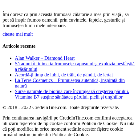
Îmi doresc ca prin această frumoasă călătorie a mea prin viață , sa
pot să inspir frumos oamenii, prin cuvintele, faptele, gesturile și
frumusețea lumii mele interioare.
citeste mai mult
Articole recente
Alan Walker – Diamond Heart
Să aduni în inima ta frumuseţea apusului şi explozia nesfârşită
a răsăritului
Acordă-ţi timp de iubit, de trăit, de gândit, de iertat
La Terre Cosmetics – Frumuseţea autentică, inspirată din
natură
Surse naturale de biotină care încurajează creşterea părului.
Vitamina B7 susţine sănătatea părului, pielii şi unghiilor
© 2018 - 2022 CredeInTine.com. Toate drepturile rezervate.
Prin continuarea navigării pe CredeInTine.com confirmi acceptarea
utilizării fişierelor de tip cookie conform Politicii de Cookie. Nu uita
că poți modifica în orice moment setările acestor fişiere cookie
urmând instrucțiunile din Politica de Cookie.