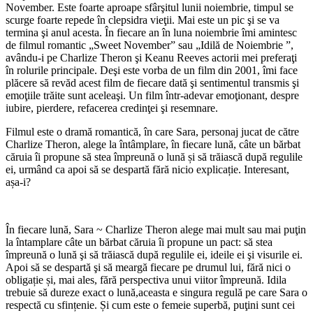
November. Este foarte aproape sfârşitul lunii noiembrie, timpul se
scurge foarte repede în clepsidra vieţii. Mai este un pic şi se va
termina şi anul acesta. În fiecare an în luna noiembrie îmi amintesc
de filmul romantic „Sweet November” sau „Idilă de Noiembrie ”,
avându-i pe Charlize Theron şi Keanu Reeves actorii mei preferaţi
în rolurile principale. Deşi este vorba de un film din 2001, îmi face
plăcere să revăd acest film de fiecare dată şi sentimentul transmis şi
emoţiile trăite sunt aceleaşi. Un film într-adevar emoţionant, despre
iubire, pierdere, refacerea credinţei şi resemnare.
Filmul este o dramă romantică, în care Sara, personaj jucat de către
Charlize Theron, alege la întâmplare, în fiecare lună, câte un bărbat
căruia îi propune să stea împreună o lună și să trăiască după regulile
ei, urmând ca apoi să se despartă fără nicio explicație. Interesant,
așa-i?
În fiecare lună, Sara ~ Charlize Theron alege mai mult sau mai puţin
la întamplare câte un bărbat căruia îi propune un pact: să stea
împreună o lună şi să trăiască după regulile ei, ideile ei şi visurile ei.
Apoi să se despartă şi să meargă fiecare pe drumul lui, fără nici o
obligație și, mai ales, fără perspectiva unui viitor împreună. Idila
trebuie să dureze exact o lună,aceasta e singura regulă pe care Sara o
respectă cu sfințenie. Și cum este o femeie superbă, puţini sunt cei