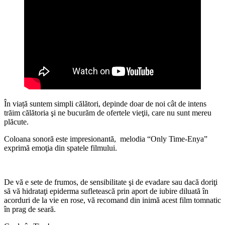
În viață suntem simpli călători, depinde doar de noi cât de intens
trăim călătoria şi ne bucurăm de ofertele vieţii, care nu sunt mereu
plăcute.
Coloana sonoră este impresionantă, melodia “Only Time-Enya”
exprimă emoţia din spatele filmului.
De vă e sete de frumos, de sensibilitate şi de evadare sau dacă doriţi
să vă hidrataţi epiderma sufletească prin aport de iubire diluată în
acorduri de la vie en rose, vă recomand din inimă acest film tomnatic
în prag de seară.