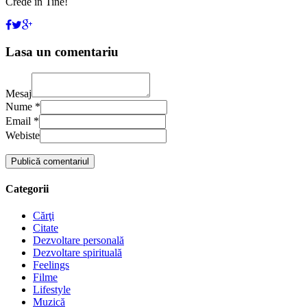
Crede în Tine!
Lasa un comentariu
Mesaj
Nume *
Email *
Webiste
Categorii
Cărţi
Citate
Dezvoltare personală
Dezvoltare spirituală
Feelings
Filme
Lifestyle
Muzică