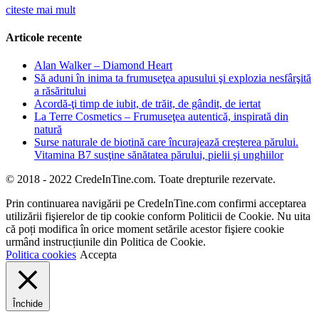
citeste mai mult
Articole recente
Alan Walker – Diamond Heart
Să aduni în inima ta frumuseţea apusului şi explozia nesfârşită
a răsăritului
Acordă-ţi timp de iubit, de trăit, de gândit, de iertat
La Terre Cosmetics – Frumuseţea autentică, inspirată din
natură
Surse naturale de biotină care încurajează creşterea părului.
Vitamina B7 susţine sănătatea părului, pielii şi unghiilor
© 2018 - 2022 CredeInTine.com. Toate drepturile rezervate.
Prin continuarea navigării pe CredeInTine.com confirmi acceptarea
utilizării fişierelor de tip cookie conform Politicii de Cookie. Nu uita
că poți modifica în orice moment setările acestor fişiere cookie
urmând instrucțiunile din Politica de Cookie.
Politica cookies
Accepta
Închide