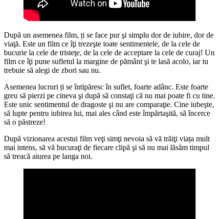
După un asemenea film, ți se face pur şi simplu dor de iubire, dor de
viaţă. Este un film ce îţi trezeşte toate sentimentele, de la cele de
bucurie la cele de tristeţe, de la cele de acceptare la cele de curaj! Un
film ce îţi pune sufletul la margine de pământ şi te lasă acolo, iar tu
trebuie să alegi de zbori sau nu.
Asemenea lucruri ți se întipăresc în suflet, foarte adânc. Este foarte
greu să pierzi pe cineva şi după să constaţi că nu mai poate fi cu tine.
Este unic sentimentul de dragoste şi nu are comparaţie. Cine iubeşte,
să lupte pentru iubirea lui, mai ales când este împărtaşită, să încerce
să o păstreze!
După vizionarea acestui film veţi simţi nevoia să vă trăiţi viața mult
mai intens, să vă bucuraţi de fiecare clipă şi să nu mai lăsăm timpul
să treacă aiurea pe langa noi.