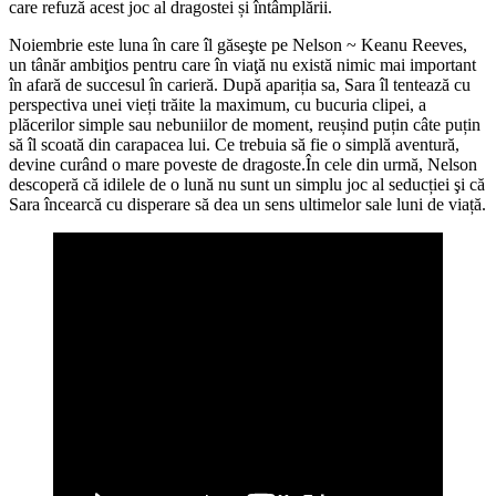
care refuză acest joc al dragostei și întâmplării.
Noiembrie este luna în care îl găseşte pe Nelson ~ Keanu Reeves,
un tânăr ambiţios pentru care în viaţă nu există nimic mai important
în afară de succesul în carieră. După apariția sa, Sara îl tentează cu
perspectiva unei vieți trăite la maximum, cu bucuria clipei, a
plăcerilor simple sau nebuniilor de moment, reușind puțin câte puțin
să îl scoată din carapacea lui. Ce trebuia să fie o simplă aventură,
devine curând o mare poveste de dragoste.În cele din urmă, Nelson
descoperă că idilele de o lună nu sunt un simplu joc al seducției şi că
Sara încearcă cu disperare să dea un sens ultimelor sale luni de viață.