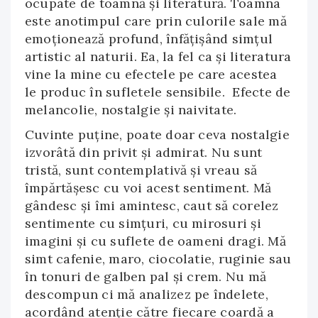
ocupate de toamnă și literatură. Toamna
este anotimpul care prin culorile sale mă
emoționează profund, înfățișând simțul
artistic al naturii. Ea, la fel ca și literatura
vine la mine cu efectele pe care acestea
le produc în sufletele sensibile. Efecte de
melancolie, nostalgie și naivitate.
Cuvinte puține, poate doar ceva nostalgie
izvorâtă din privit și admirat. Nu sunt
tristă, sunt contemplativă și vreau să
împărtășesc cu voi acest sentiment. Mă
gândesc și îmi amintesc, caut să corelez
sentimente cu simțuri, cu mirosuri și
imagini și cu suflete de oameni dragi. Mă
simt cafenie, maro, ciocolatie, ruginie sau
în tonuri de galben pal și crem. Nu mă
descompun ci mă analizez pe îndelete,
acordând atenție către fiecare coardă a