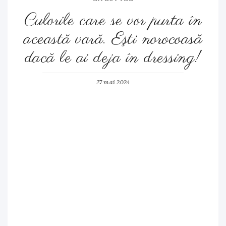
Culorile care se vor purta în
această vară. Eşti norocoasă
dacă le ai deja în dressing!
27 mai 2024