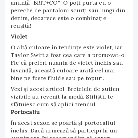
anunță „BRIT+CO‟. O poți purta cu o
pereche de pantaloni scurți sau lungi din
denim, deoarece este o combinație
reușită!
Violet
O altă culoare în tendințe este violet, iar
Taylor Swift a fost cea care a promovat-o!
Fie că preferi nuanța de violet închis sau
lavandă, această culoare arată cel mai
bine pe fuste fluide sau pe topuri.
Vezi și acest articol: Bretelele de sutien
vizibile au revenit la modă. Stiliștii te
sfătuiesc cum să aplici trendul
Portocaliu
În acest sezon se poartă și portocaliul
închis. Dacă urmează să participi la un