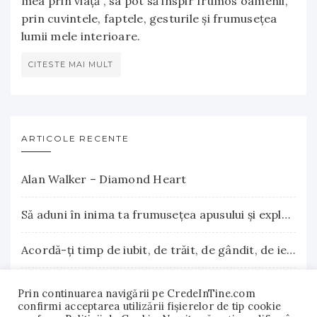
mea prin viață , sa pot să inspir frumos oamenii,
prin cuvintele, faptele, gesturile și frumusețea
lumii mele interioare.
CITESTE MAI MULT
ARTICOLE RECENTE
Alan Walker – Diamond Heart
Să aduni în inima ta frumuseţea apusului şi explozia nesfârşită a răsăritului
Acordă-ţi timp de iubit, de trăit, de gândit, de iertat
La Terre Cosmetics – Frumuseţea autentică, inspirată din natură
Prin continuarea navigării pe CredeInTine.com
confirmi acceptarea utilizării fişierelor de tip cookie