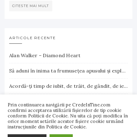
CITESTE MAI MULT
ARTICOLE RECENTE
Alan Walker – Diamond Heart
Să aduni în inima ta frumuseţea apusului şi explozia nesfârşită a răsăritului
Acordă-ţi timp de iubit, de trăit, de gândit, de iertat
La Terre Cosmetics – Frumuseţea autentică, inspirată din natură
Prin continuarea navigării pe CredeInTine.com
confirmi acceptarea utilizării fişierelor de tip cookie
conform Politicii de Cookie. Nu uita că poți modifica în
Surse naturale de biotină care încurajează creşterea părului. Vitamina B7 susţine sănătatea părului, pielii şi unghiilor
orice moment setările acestor fişiere cookie urmând
instrucțiunile din Politica de Cookie.
© 2018 - 2022 CredeInTine.com. Toate drepturile