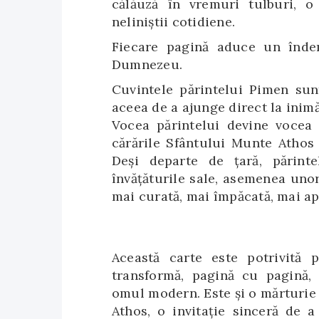
călăuză în vremuri tulburi, o 
neliniștii cotidiene.
Fiecare pagină aduce un îndem
Dumnezeu.
Cuvintele părintelui Pimen sun
aceea de a ajunge direct la inimă
Vocea părintelui devine vocea 
cărările Sfântului Munte Athos 
Deși departe de țară, părint
învățăturile sale, asemenea uno
mai curată, mai împăcată, mai 
Această carte este potrivită p
transformă, pagină cu pagină,
omul modern. Este și o mărturie
Athos, o invitație sinceră de a