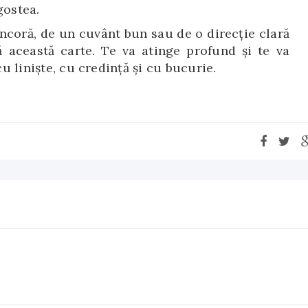
gostea.
ancoră, de un cuvânt bun sau de o direcție clară
ă această carte. Te va atinge profund și te va
cu liniște, cu credință și cu bucurie.