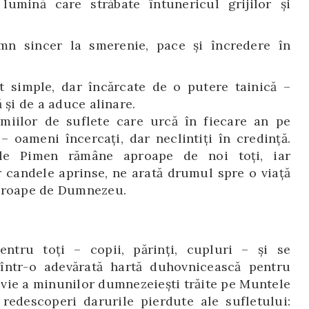
lumină care străbate întunericul grijilor și
n sincer la smerenie, pace și încredere în
t simple, dar încărcate de o putere tainică –
 și de a aduce alinare.
miilor de suflete care urcă în fiecare an pe
– oameni încercați, dar neclintiți în credință.
ele Pimen rămâne aproape de noi toți, iar
r candele aprinse, ne arată drumul spre o viață
aproape de Dumnezeu.
entru toți – copii, părinți, cupluri – și se
 într-o adevărată hartă duhovnicească pentru
 vie a minunilor dumnezeiești trăite pe Muntele
 redescoperi darurile pierdute ale sufletului: