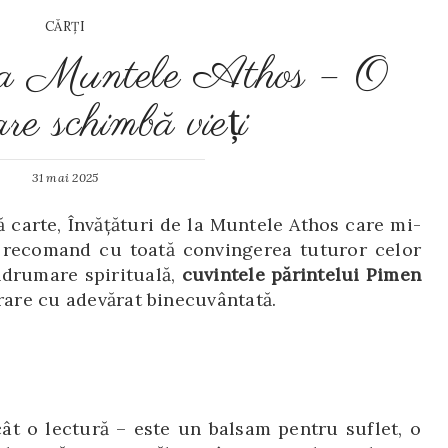
CĂRŢI
 la Muntele Athos – O
are schimbă vieți
31 mai 2025
 carte, Învăţături de la Muntele Athos care mi-
o recomand cu toată convingerea tuturor celor
îndrumare spirituală,
cuvintele părintelui Pimen
crare cu adevărat binecuvântată.
ât o lectură – este un balsam pentru suflet, o