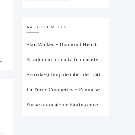
ARTICOLE RECENTE
Alan Walker – Diamond Heart
Să aduni în inima ta frumuseţea apusului şi explozia nesfârşită a răsăritului
Acordă-ţi timp de iubit, de trăit, de gândit, de iertat
La Terre Cosmetics – Frumuseţea autentică, inspirată din natură
Surse naturale de biotină care încurajează creşterea părului. Vitamina B7 susţine sănătatea părului, pielii şi unghiilor