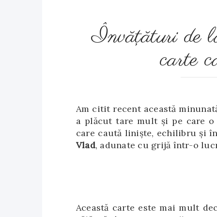
Învăţături de
carte c
Am citit recent această minunată
a plăcut tare mult și pe care 
care caută liniște, echilibru și 
Vlad
, adunate cu grijă într-o lu
Această carte este mai mult dec