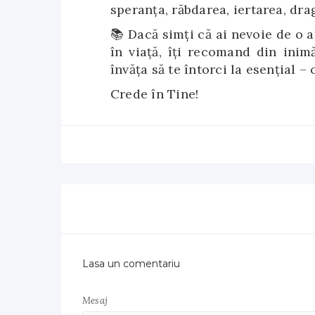
speranța, răbdarea, iertarea, dra
📚 Dacă simți că ai nevoie de o 
în viață, îți recomand din inim
învăța să te întorci la esențial – 
Crede în Tine!
Lasa un comentariu
Mesaj