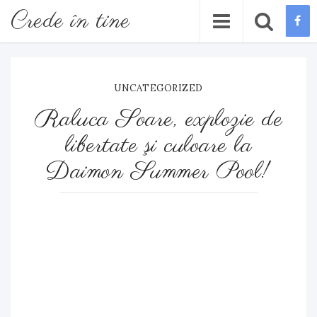
Crede în tine
UNCATEGORIZED
Raluca Soare, explozie de
libertate şi culoare la
Daimon Summer Pool!