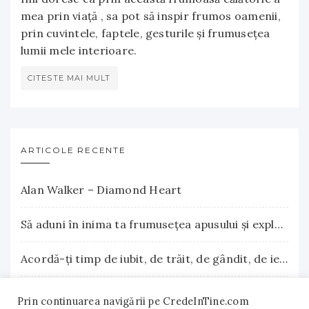
mea prin viață , sa pot să inspir frumos oamenii,
prin cuvintele, faptele, gesturile și frumusețea
lumii mele interioare.
CITESTE MAI MULT
ARTICOLE RECENTE
Alan Walker – Diamond Heart
Să aduni în inima ta frumuseţea apusului şi explozia nesfârşită a răsăritului
Acordă-ţi timp de iubit, de trăit, de gândit, de iertat
La Terre Cosmetics – Frumuseţea autentică, inspirată din natură
Prin continuarea navigării pe CredeInTine.com