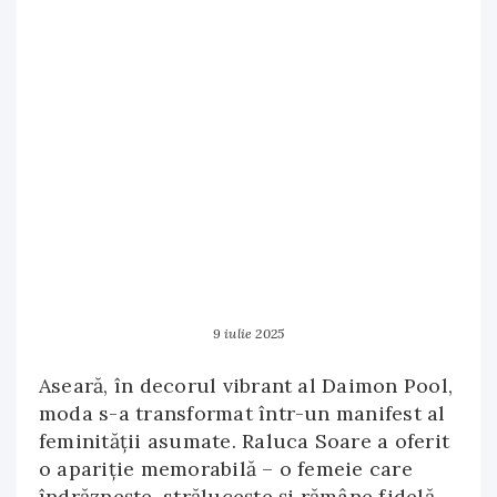
9 iulie 2025
Aseară, în decorul vibrant al Daimon Pool,
moda s-a transformat într-un manifest al
feminității asumate. Raluca Soare a oferit
o apariție memorabilă – o femeie care
îndrăznește, strălucește și rămâne fidelă