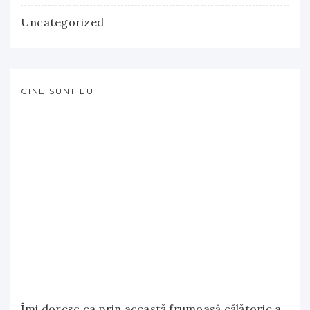
Uncategorized
CINE SUNT EU
Îmi doresc ca prin această frumoasă călătorie a