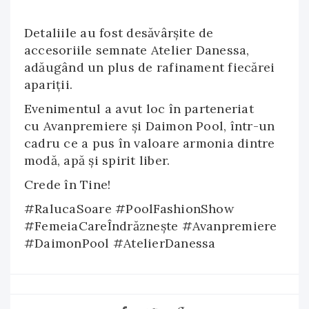
Detaliile au fost desăvârșite de
accesoriile semnate Atelier Danessa,
adăugând un plus de rafinament fiecărei
apariții.
Evenimentul a avut loc în parteneriat
cu Avanpremiere și Daimon Pool, într-un
cadru ce a pus în valoare armonia dintre
modă, apă și spirit liber.
Crede în Tine!
#RalucaSoare #PoolFashionShow
#FemeiaCareÎndrăznește #Avanpremiere
#DaimonPool #AtelierDanessa