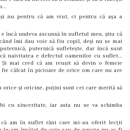
eu…
i nu pentru că am vrut, ci pentru că aşa a
 e încă undeva ascunsă în sufletul meu, ştiu că
 când îmi dau voie să fiu copil, deşi nu se mai
uternică, puternică sufleteşte, dar încă sunt
 că naivitatea e defectul oamenilor cu suflet…
Şi mai cred că am reuşit să devin o femeie
ă fie călcat în picioare de orice om care nu are
 orice şi oricine, puţini sunt cei care merită să
ubi cu sinceritate, iar asta nu se va schimba
că am în suflet răni care mi-au oferit lecţii
re le-am învăţat de voie sau de nevoie nu aş fi