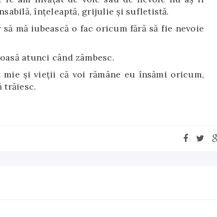
sabilă, înţeleaptă, grijulie şi sufletistă.
 să mă iubească o fac oricum fără să fie nevoie
moasă atunci când zâmbesc.
 mie şi vieţii că voi rămâne eu însămi oricum,
 trăiesc.