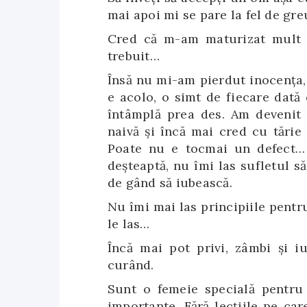
mai apoi mi se pare la fel de gr
Cred că m-am maturizat mult ş
trebuit…
Însă nu mi-am pierdut inocenţa,
e acolo, o simt de fiecare dată
întâmplă prea des. Am devenit p
naivă şi încă mai cred cu tărie
Poate nu e tocmai un defect… 
deşteaptă, nu îmi las sufletul s
de gând să iubească.
Nu îmi mai las principiile pentru
le las…
Încă mai pot privi, zâmbi şi i
curând.
Sunt o femeie specială pentru 
importante. Fără lecţiile pe ca