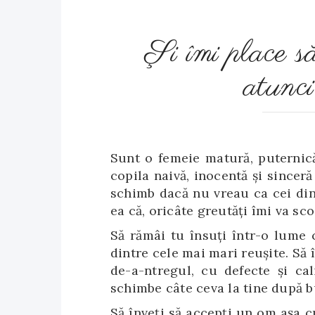
Şi îmi place s
atunc
Sunt o femeie matură, puternică
copila naivă, inocentă şi sinceră
schimb dacă nu vreau ca cei din
ea că, oricâte greutăţi îmi va sc
Să rămâi tu însuţi într-o lume 
dintre cele mai mari reuşite. Să î
de-a-ntregul, cu defecte şi cal
schimbe câte ceva la tine după b
Să înveţi să accepţi un om aşa cu