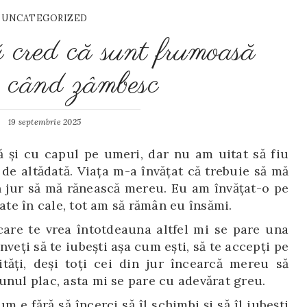
UNCATEGORIZED
ă cred că sunt frumoasă
i când zâmbesc
19 septembrie 2025
 şi cu capul pe umeri, dar nu am uitat să fiu
 de altădată. Viaţa m-a învăţat că trebuie să mă
 jur să mă rănească mereu. Eu am învăţat-o pe
oate în cale, tot am să rămân eu însămi.
care te vrea întotdeauna altfel mi se pare una
nveţi să te iubeşti aşa cum eşti, să te accepţi pe
ităţi, deşi toţi cei din jur încearcă mereu să
unul plac, asta mi se pare cu adevărat greu.
m e fără să încerci să îl schimbi şi să îl iubeşti