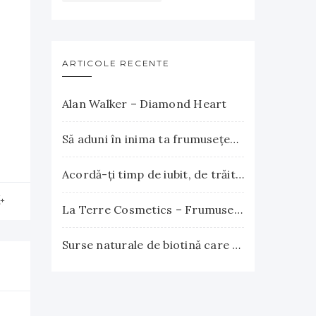
ARTICOLE RECENTE
Alan Walker – Diamond Heart
Să aduni în inima ta frumuseţea apusului şi explozia nesfârşită a răsăritului
Acordă-ţi timp de iubit, de trăit, de gândit, de iertat
La Terre Cosmetics – Frumuseţea autentică, inspirată din natură
Surse naturale de biotină care încurajează creşterea părului. Vitamina B7 susţine sănătatea părului, pielii şi unghiilor