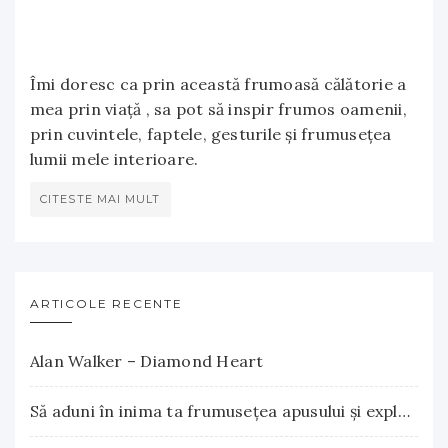
Îmi doresc ca prin această frumoasă călătorie a
mea prin viață , sa pot să inspir frumos oamenii,
prin cuvintele, faptele, gesturile și frumusețea
lumii mele interioare.
CITESTE MAI MULT
ARTICOLE RECENTE
Alan Walker – Diamond Heart
Să aduni în inima ta frumuseţea apusului şi explozia nesfârşită a răsăritului