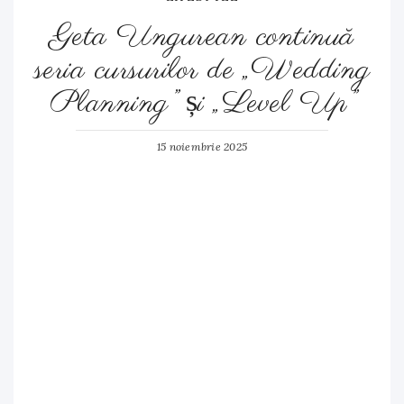
Geta Ungurean continuă
seria cursurilor de „Wedding
Planning” și „Level Up”
15 noiembrie 2025