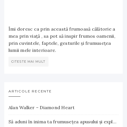
Îmi doresc ca prin această frumoasă călătorie a
mea prin viață , sa pot să inspir frumos oamenii,
prin cuvintele, faptele, gesturile și frumusețea
lumii mele interioare.
CITESTE MAI MULT
ARTICOLE RECENTE
Alan Walker – Diamond Heart
Să aduni în inima ta frumuseţea apusului şi explozia nesfârşită a răsăritului