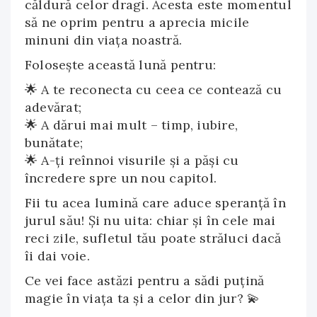
căldură celor dragi. Acesta este momentul
să ne oprim pentru a aprecia micile
minuni din viața noastră.
Folosește această lună pentru:
🌟 A te reconecta cu ceea ce contează cu
adevărat;
🌟 A dărui mai mult – timp, iubire,
bunătate;
🌟 A-ți reînnoi visurile și a păși cu
încredere spre un nou capitol.
Fii tu acea lumină care aduce speranță în
jurul său! Și nu uita: chiar și în cele mai
reci zile, sufletul tău poate străluci dacă
îi dai voie.
Ce vei face astăzi pentru a sădi puțină
magie în viața ta și a celor din jur? 💫