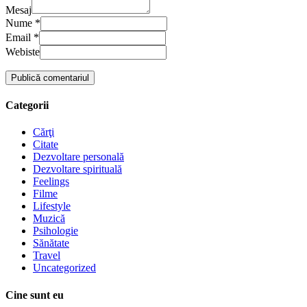
Mesaj
Nume *
Email *
Webiste
Categorii
Cărţi
Citate
Dezvoltare personală
Dezvoltare spirituală
Feelings
Filme
Lifestyle
Muzică
Psihologie
Sănătate
Travel
Uncategorized
Cine sunt eu