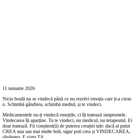
11 ianuarie 2026
Nicio boală nu se vindecă până ce nu rezolvi emoția care ți-a creat-
o. Schimbă gândirea, schimbă mediul, și te vindeci.
Medicamentele nu-ți vindecă emoțiile, ci îți tratează simptomele.
Vindecarea îți aparține. Tu te vindeci, nu medicul, nu terapeutul. Ei
doar tratează. Fii conștient(ă) de puterea creației tale: dacă ai putut
CREA una sau mai multe boli, sigur poti crea și VINDECAREA,
sănătatea. E viața TA .