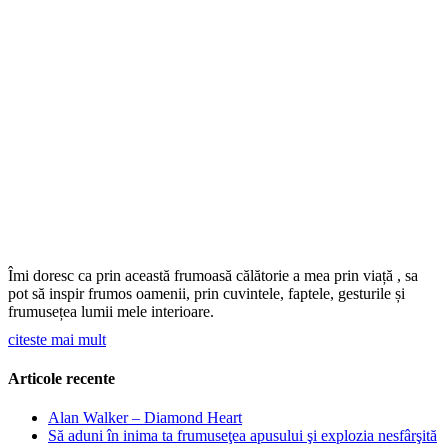
Îmi doresc ca prin această frumoasă călătorie a mea prin viață , sa
pot să inspir frumos oamenii, prin cuvintele, faptele, gesturile și
frumusețea lumii mele interioare.
citeste mai mult
Articole recente
Alan Walker – Diamond Heart
Să aduni în inima ta frumuseţea apusului şi explozia nesfârşită