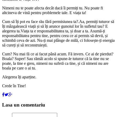
Nimeni nu te poate afecta decât dacă îi permiți tu. Nu poate fi
altcineva de vină pentru problemele tale. E viața ta!
Cum să îți pot eu face rău fără permisiunea ta?.Aa, permiți tuturor să
îți mâzgalească viață și să îți arunce gunoiul lor în sufletul tau? E
alegerea ta.Viața ta e responsabilitatea ta, și doar a ta. Asumă-ți
responsabilitatea pentru tine, pentru ceea ce ai permis să devii, și
schimbă ceva de azi. Nu-ți mai plânge de milă, ci folosește-ți energia
să cureți și să reconstruiești.
Cum? Nu mai fă ce ai facut până acum. Fă invers. Ce ai de pierdut?
Boala? Super! Sau rămâi acolo si spune-le tuturor că la tine nu se
poate, la tine e greu, nimeni nu suferă ca tine, și că nimeni nu are
boala pe care o ai tu.
Alegerea îți aparține.
Crede în Tine!
Lasa un comentariu