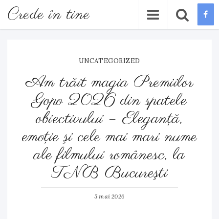
Crede în tine
UNCATEGORIZED
Am trăit magia Premiilor
Gopo 2026 din spatele
obiectivului – Eleganţă,
emoţie şi cele mai mari nume
ale filmului românesc, la
TNB Bucureşti
5 mai 2026