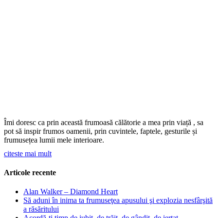
Îmi doresc ca prin această frumoasă călătorie a mea prin viață , sa
pot să inspir frumos oamenii, prin cuvintele, faptele, gesturile și
frumusețea lumii mele interioare.
citeste mai mult
Articole recente
Alan Walker – Diamond Heart
Să aduni în inima ta frumuseţea apusului şi explozia nesfârşită
a răsăritului
Acordă-ţi timp de iubit, de trăit, de gândit, de iertat