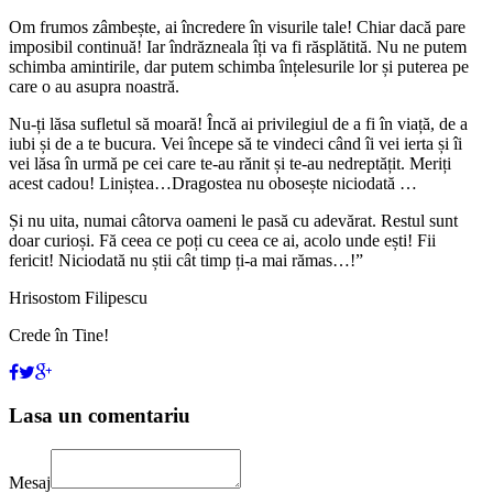
Om frumos zâmbește, ai încredere în visurile tale! Chiar dacă pare
imposibil continuă! Iar îndrăzneala îți va fi răsplătită. Nu ne putem
schimba amintirile, dar putem schimba înțelesurile lor și puterea pe
care o au asupra noastră.
Nu-ți lăsa sufletul să moară! Încă ai privilegiul de a fi în viață, de a
iubi și de a te bucura. Vei începe să te vindeci când îi vei ierta și îi
vei lăsa în urmă pe cei care te-au rănit și te-au nedreptățit. Meriți
acest cadou! Liniștea…Dragostea nu obosește niciodată …
Și nu uita, numai câtorva oameni le pasă cu adevărat. Restul sunt
doar curioși. Fă ceea ce poți cu ceea ce ai, acolo unde ești! Fii
fericit! Niciodată nu știi cât timp ți-a mai rămas…!”
Hrisostom Filipescu
Crede în Tine!
Lasa un comentariu
Mesaj