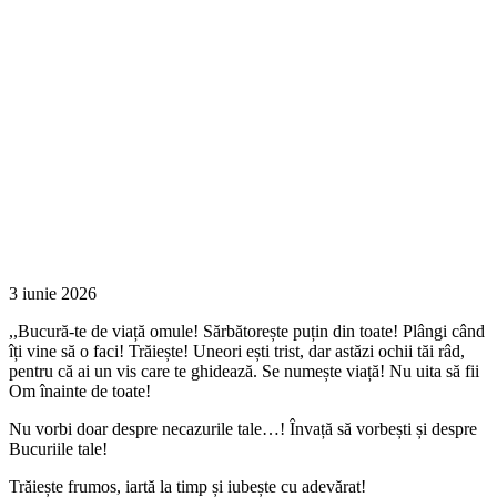
3 iunie 2026
,,Bucură-te de viață omule! Sărbătorește puțin din toate! Plângi când
îți vine să o faci! Trăiește! Uneori ești trist, dar astăzi ochii tăi râd,
pentru că ai un vis care te ghidează. Se numește viață! Nu uita să fii
Om înainte de toate!
Nu vorbi doar despre necazurile tale…! Învață să vorbești și despre
Bucuriile tale!
Trăiește frumos, iartă la timp și iubește cu adevărat!