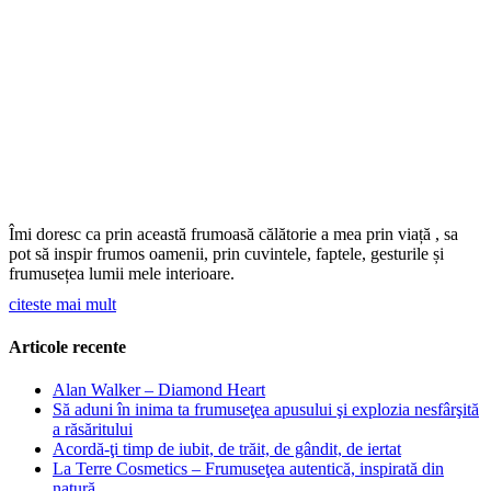
Îmi doresc ca prin această frumoasă călătorie a mea prin viață , sa
pot să inspir frumos oamenii, prin cuvintele, faptele, gesturile și
frumusețea lumii mele interioare.
citeste mai mult
Articole recente
Alan Walker – Diamond Heart
Să aduni în inima ta frumuseţea apusului şi explozia nesfârşită
a răsăritului
Acordă-ţi timp de iubit, de trăit, de gândit, de iertat
La Terre Cosmetics – Frumuseţea autentică, inspirată din
natură