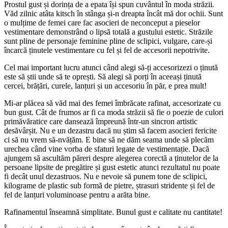
Prostul gust și dorința de a epata își spun cuvântul în moda străzii.
Văd zilnic atâta kitsch în stânga și-n dreapta încât mă dor ochii. Sunt
o mulțime de femei care fac asocieri de neconceput a pieselor
vestimentare demonstrând o lipsă totală a gustului estetic. Străzile
sunt pline de personaje feminine pline de sclipici, vulgare, care-și
încarcă ținutele vestimentare cu fel și fel de accesorii nepotrivite.
Cel mai important lucru atunci când alegi să-ți accesorizezi o ținută
este să știi unde să te oprești. Să alegi să porți în aceeași ținută
cercei, brățări, curele, lanțuri și un accesoriu în păr, e prea mult!
Mi-ar plăcea să văd mai des femei îmbrăcate rafinat, accesorizate cu
bun gust. Cât de frumos ar fi ca moda străzii să fie o poezie de culori
primăvăratice care dansează împreună într-un sincron artistic
desăvârșit. Nu e un dezastru dacă nu știm să facem asocieri fericite
ci să nu vrem să-nvățăm. E bine să ne dăm seama unde să plecăm
urechea când vine vorba de sfaturi legate de vestimentație. Dacă
ajungem să ascultăm păreri despre alegerea corectă a ținutelor de la
persoane lipsite de pregătire și gust estetic atunci rezultatul nu poate
fi decât unul dezastruos. Nu e nevoie să punem tone de sclipici,
kilograme de plastic sub formă de pietre, ștrasuri stridente și fel de
fel de lanțuri voluminoase pentru a arăta bine.
Rafinamentul înseamnă simplitate. Bunul gust e calitate nu cantitate!