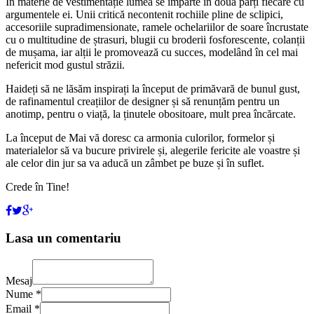
În materie de vestimentație lumea se împarte în doua părți fiecare cu
argumentele ei. Unii critică necontenit rochiile pline de sclipici,
accesoriile supradimensionate, ramele ochelariilor de soare încrustate
cu o multitudine de ștrasuri, blugii cu broderii fosforescente, colanții
de mușama, iar alții le promovează cu succes, modelând în cel mai
nefericit mod gustul străzii.
Haideți să ne lăsăm inspirați la început de primăvară de bunul gust,
de rafinamentul creațiilor de designer și să renunțăm pentru un
anotimp, pentru o viață, la ținutele obositoare, mult prea încărcate.
La început de Mai vă doresc ca armonia culorilor, formelor și
materialelor să va bucure privirele și, alegerile fericite ale voastre și
ale celor din jur sa va aducă un zâmbet pe buze și în suflet.
Crede în Tine!
Lasa un comentariu
Mesaj
Nume *
Email *