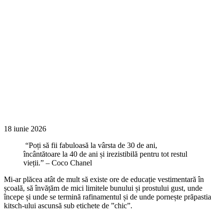
18 iunie 2026
“Poți să fii fabuloasă la vârsta de 30 de ani,
încântătoare la 40 de ani și irezistibilă pentru tot restul
vieții.” – Coco Chanel
Mi-ar plăcea atât de mult să existe ore de educație vestimentară în
școală, să învățăm de mici limitele bunului și prostului gust, unde
începe și unde se termină rafinamentul și de unde pornește prăpastia
kitsch-ului ascunsă sub etichete de ”chic”.