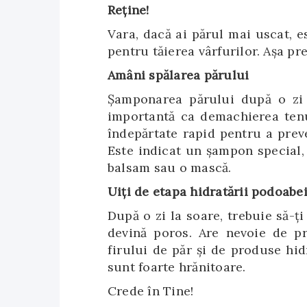
Reţine!
Vara, dacă ai părul mai uscat, e
pentru tăierea vârfurilor. Aşa pr
Amâni spălarea părului
Şamponarea părului după o zi p
importantă ca demachierea tenul
îndepărtate rapid pentru a prev
Este indicat un șampon special,
balsam sau o mască.
Uiţi de etapa hidratării podoabei
După o zi la soare, trebuie să-ți
devină poros. Are nevoie de pr
firului de păr şi de produse hi
sunt foarte hrănitoare.
Crede în Tine!