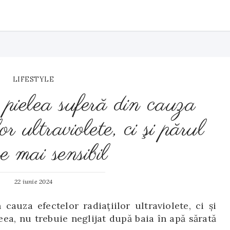
LIFESTYLE
pielea suferă din cauza
lor ultraviolete, ci şi părul
e mai sensibil
22 iunie 2024
cauza efectelor radiaţiilor ultraviolete, ci şi
eea, nu trebuie neglijat după baia în apă sărată