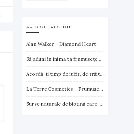
ARTICOLE RECENTE
Alan Walker – Diamond Heart
Să aduni în inima ta frumuseţea apusului şi explozia nesfârşită a răsăritului
Acordă-ţi timp de iubit, de trăit, de gândit, de iertat
La Terre Cosmetics – Frumuseţea autentică, inspirată din natură
Surse naturale de biotină care încurajează creşterea părului. Vitamina B7 susţine sănătatea părului, pielii şi unghiilor