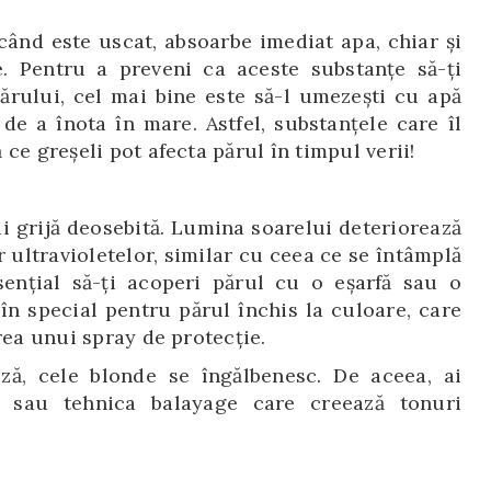
când este uscat, absoarbe imediat apa, chiar și
. Pentru a preveni ca aceste substanțe să-ţi
părului, cel mai bine este să-l umezeşti cu apă
 de a înota în mare. Astfel, substanțele care îl
ce greșeli pot afecta părul în timpul verii!
ai grijă deosebită. Lumina soarelui deteriorează
r ultravioletelor, similar cu ceea ce se întâmplă
senţial să-ţi acoperi părul cu o eșarfă sau o
în special pentru părul închis la culoare, care
rea unui spray de protecție.
ză, cele blonde se îngălbenesc. De aceea, ai
 sau tehnica balayage care creează tonuri