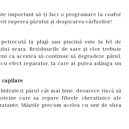
ste important să-ţi faci o programare la coafor
evii ruperea părului și despicarea vârfurilor!
etrecută la plajă sau piscină este la fel de
ui seara. Reziduurile de sare și clor trebuie
eni ca acestea să continue să degradeze părul.
 cu efect reparator, la care ai putea adăuga un
 capilare
 hidratezi părul cât mai bine, deoarece riscă să
oteine care sa repare fibrele cheratinice ale
dratante. Măștile precum acelea cu unt de shea