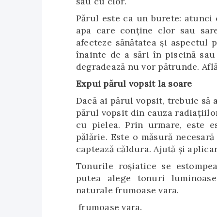
sau cu clor.
Părul este ca un burete: atunci 
apa care conține clor sau sare
afecteze sănătatea şi aspectul 
înainte de a sări în piscină sau
degradează nu vor pătrunde. Află 
Expui părul vopsit la soare
Dacă ai părul vopsit, trebuie să 
părul vopsit din cauza radiațiilo
cu pielea. Prin urmare, este e
pălărie. Este o măsură necesară 
captează căldura. Ajută şi aplica
Tonurile roșiatice se estompea
putea alege tonuri luminoase
naturale frumoase vara.
frumoase vara.